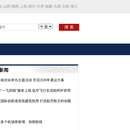
东
山西
陕西
上海
四川
天津
新疆
兵团
云南
浙江
搜 索
新闻
南京站举办主题活动 开启2026年暑运大幕
州“一飞四报”服务上线 低空飞行全流程闭环管理
航国际创新港首批建筑投用 打造航空航天科创载
苏多个机场将新增、加密航线