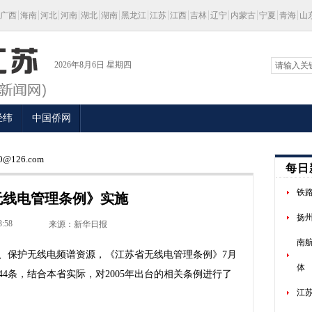
广西
海南
河北
河南
湖北
湖南
黑龙江
江苏
江西
吉林
辽宁
内蒙古
宁夏
青海
山
2026年8月6日 星期四
经纬
中国侨网
@126.com
每日
铁路
无线电管理条例》实施
扬
3:58
来源：新华日报
南
保护无线电频谱资源，《江苏省无线电管理条例》7月
体
44条，结合本省实际，对2005年出台的相关条例进行了
江