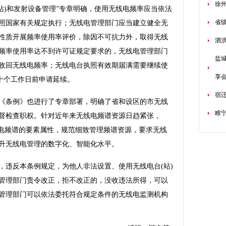
徐
)和发射设备管理”专章明确，使用无线电频率应当依法
省级
照国家有关规定执行；无线电管理部门应当建立健全无
性质开展频率使用率评价，除因不可抗力外，取得无线
泗洪
频率使用率达不到许可证规定要求的，无线电管理部门
盐
收回无线电频率；无线电台执照有效期届满需要继续使
享
十个工作日前申请延续。
宿
条例》也进行了专章部署，明确了省和设区的市无线
睢
督检查职权。针对近年来无线电频谱资源日趋紧张，
线电频谱的要素属性，规范细致管理频谱资源，要求无线
升无线电管理的数字化、智能化水平。
违反本条例规定，为他人非法设置、使用无线电台(站)
管理部门责令改正，拒不改正的，没收违法所得，可以
管理部门可以依法委托符合规定条件的无线电监测机构