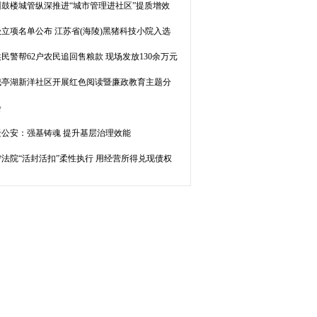
州鼓楼城管纵深推进“城市管理进社区”提质增效
立项名单公布 江苏省(海陵)黑猪科技小院入选
民警帮62户农民追回售粮款 现场发放130余万元
城亭湖新洋社区开展红色阅读暨廉政教育主题分
会
迁公安：强基铸魂 提升基层治理效能
宁法院“活封活扣”柔性执行 用经营所得兑现债权