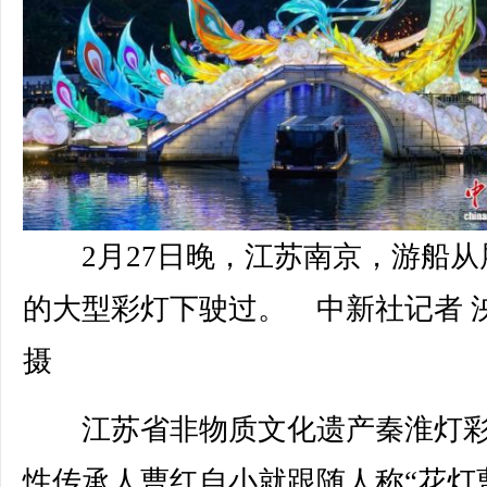
2月27日晚，江苏南京，游船从
的大型彩灯下驶过。 中新社记者 
摄
江苏省非物质文化遗产秦淮灯彩
性传承人曹红自小就跟随人称“花灯