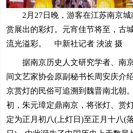
2月27日晚，游客在江苏南京城
赏展出的彩灯。元宵佳节将至，古
流光溢彩。 中新社记者 泱波 摄
据南京历史人文研究学者、南京
间文艺家协会原副秘书长周安庆介
京赏灯的民俗可追溯到魏晋南北朝
初，朱元璋定鼎南京，将张灯、赏
定为正月初八(上灯日)至正月十八(