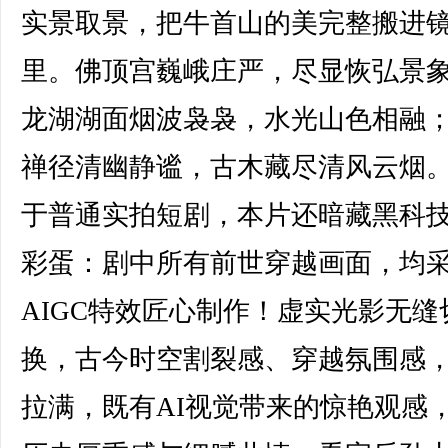
实景取景，把牛首山的美完整搬进
里。佛顶宫巍峨庄严，尽显恢弘景
龙湖湖面烟波袅袅，水光山色相融
禅径清幽静谧，古木藏尽清风云烟
于普通实拍短剧，本片还暗藏黑科
彩蛋：剧中所有前世穿越画面，均
AIGC特效匠心制作！虚实光影无缝
换，古今时空割裂感、穿越氛围感
拉满，既有AI视觉带来的惊艳观感