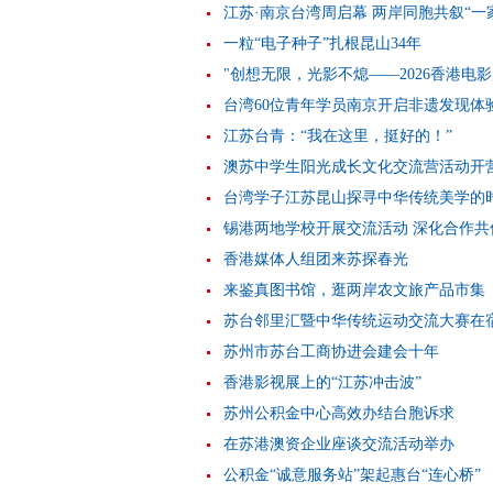
江苏·南京台湾周启幕 两岸同胞共叙“一
一粒“电子种子”扎根昆山34年
"创想无限，光影不熄——2026香港电
台湾60位青年学员南京开启非遗发现体
江苏台青：“我在这里，挺好的！”
澳苏中学生阳光成长文化交流营活动开
台湾学子江苏昆山探寻中华传统美学的
锡港两地学校开展交流活动 深化合作共
香港媒体人组团来苏探春光
来鉴真图书馆，逛两岸农文旅产品市集
苏台邻里汇暨中华传统运动交流大赛在
苏州市苏台工商协进会建会十年
香港影视展上的“江苏冲击波”
苏州公积金中心高效办结台胞诉求
在苏港澳资企业座谈交流活动举办
公积金“诚意服务站”架起惠台“连心桥”