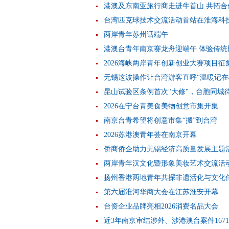
港澳及东南亚旅行商走进牛首山 共拓合
台湾匹克球技术交流活动首站在淮海科
两岸青年苏州话端午
港澳台青年南京赛龙舟迎端午 体验传统
2026海峡两岸青年创新创业大赛项目征
无锡这波操作让台湾游客直呼“温暖记在
昆山试验区条例首次"大修"，台胞同城
2026在宁台青美食美物创意市集开集
南京台青希望将创意市集“搬”到台湾
2026苏港澳青年荟在南京开幕
侨商侨企助力无锡经济高质量发展主题
两岸青年汉文化暨形象美妆艺术交流活
扬州香港两地青年共探非遗活化与文化
第六届淮河华商大会在江苏淮安开幕
台资企业品牌亮相2026消费名品大会
近3年南京审结涉外、涉港澳台案件167