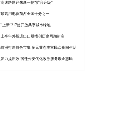
苏高速路网迎来新一轮“扩容升级”
苏最高用电负荷占全国十分之一
“上新”217处开放共享城市绿地
苏上半年外贸进出口规模创历史同期新高
锡前洲打造特色市集 多元业态丰富民众夜间生活
点发力提质效 宿迁公安优化政务服务暖企惠民