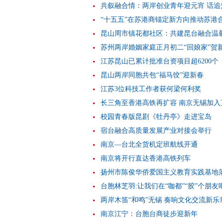
共叙融合情：两岸创业青年迎元宵 话追
“十五五”在苏港商锚定新方向推动苏港
昆山周市镇花都社区：共建昆台融合温
苏州两岸婚姻家庭正月初二“回娘家”贺
江苏昆山已累计批准台资项目超6200个
昆山两岸同胞共包“福马饺”迎新春
江苏3位科技工作者获何梁何利奖
长三角至香港高铁再扩容 南京无锡加入
校园青春版昆剧《牡丹亭》走进宝岛
宿台融合高质量发展产业对接会举行
南京—台北全货机定班航线开通
南京将开行直达香港高铁列车
扬州市陈俊华侨爱国主义教育实践基地
台胞林芝羽:让我们在“咖都”“胶”个朋友
两岸木笛“和鸣”无锡 奏响文化交流新乐
南京江宁：台胞台商徒步迎新年