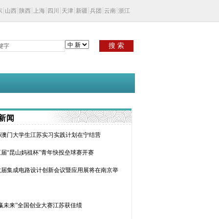
东
山西
陕西
上海
四川
天津
新疆
兵团
云南
浙江
搜 索
新闻
26澳门大学生江苏实习实践计划在宁结营
五届“昆山妈祖杯”青年快投垒球赛开赛
六届集成电路设计创新会议暨应用展将在南京举
创赢未来”全国创业大赛江苏获佳绩