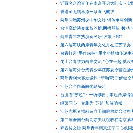
近百名台湾青年在南京开启大陆实习实
香港至无锡再添一条直飞航线
两岸同胞苏州探中华文脉 谈传承与创新
台湾高雄演奏家彭苙榳:两根琴弦"拨动"
两岸青年常熟演奏民乐“弦歌不辍”
第六届海峡两岸青年文化月在江苏举办
台青打造"手作森林" 用小小植物传递生
昆山台青致力两岸交流:"心在一起,就没
第四届海外台湾青少年江苏夏令营在扬
两岸青创大赛发邀约 “新融育汇”解锁全
江苏台企向新向优劲头足
台胞看“苏超”：一场球赛，串起两岸情
绿茵同心，台胞为“苏超”加油呐喊
江苏志愿者捐献造血干细胞救助台湾患
第二届全国台商高尔夫联谊赛在南京落
粽香传文脉 两岸青年南京江宁同心叙同