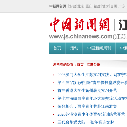
中新网首页
安徽
北京
重庆
福建
甘肃
贵州
广东
首页
滚动
中国新闻周刊
中
您所在的位置：
首页
- 港澳台侨
2026澳门大学生江苏实习实践计划在宁
第五届“昆山妈祖杯”青年快投垒球赛开
首届香港大学生扬州暑期实习开营
第七届海峡两岸青年环太湖交流活动在
弦歌相会，两岸青年共赴江南雅集
2026苏港澳青少年体育交流训练营开营
三代台胞返大陆 一弦筝音连文脉