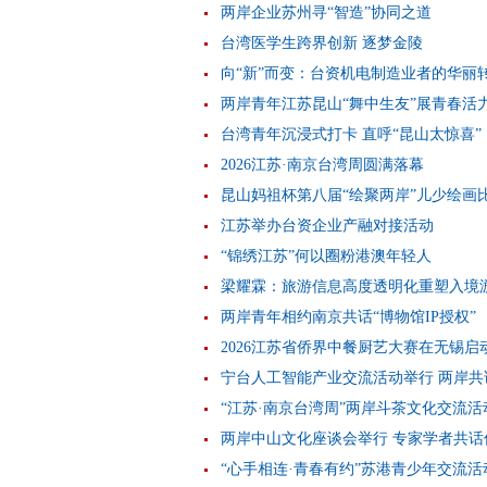
两岸企业苏州寻“智造”协同之道
台湾医学生跨界创新 逐梦金陵
向“新”而变：台资机电制造业者的华丽
两岸青年江苏昆山“舞中生友”展青春活
台湾青年沉浸式打卡 直呼“昆山太惊喜”
2026江苏·南京台湾周圆满落幕
昆山妈祖杯第八届“绘聚两岸”儿少绘画
江苏举办台资企业产融对接活动
“锦绣江苏”何以圈粉港澳年轻人
梁耀霖：旅游信息高度透明化重塑入境
两岸青年相约南京共话“博物馆IP授权”
2026江苏省侨界中餐厨艺大赛在无锡启
宁台人工智能产业交流活动举行 两岸共
“江苏·南京台湾周”两岸斗茶文化交流活
两岸中山文化座谈会举行 专家学者共话
“心手相连·青春有约”苏港青少年交流活