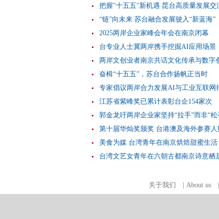
把握"十五五"新机遇 昆台高质量发展交
“链”向未来 苏台融合发展驶入“新蓝海”
2025两岸企业家峰会年会在南京闭幕
台专业人士冀两岸携手挖掘AI应用场景
两岸文创业者南京共话文化传承与数字
奋楫“十五五”，苏台合作扬帆正当时
专家倡议两岸合力发展AI与工业互联网
江苏省紫峰奖已累计表彰台企154家次
郭金龙吁两岸企业家坚持“拉手”而非“松
第十届华灿奖颁奖 台港澳及海外参赛人
美食为媒 台湾青年在南京烘焙甜蜜生活
台湾文艺女青年在六朝古都南京诗意栖
关于我们
|
About us