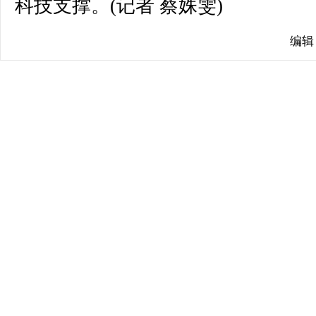
科技支撑。(记者 蔡姝雯)
编辑