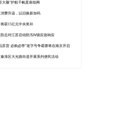
苏大脑”护航千帆星座组网
夏消费升温，以旧换新加码
将获15亿元中央奖补
江防总对江苏启动防汛Ⅳ级应急响应
苏品苏货·必购必带”老字号争霸赛将在南京开启
京秦淮区大光路街道开展系列便民活动