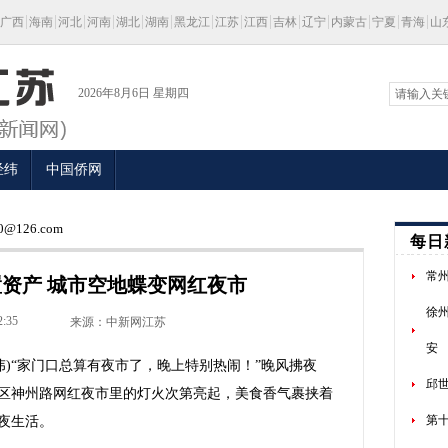
广西
海南
河北
河南
湖北
湖南
黑龙江
江苏
江西
吉林
辽宁
内蒙古
宁夏
青海
山
2026年8月6日 星期四
经纬
中国侨网
@126.com
每日
常州
资产 城市空地蝶变网红夜市
徐
2:35
来源：中新网江苏
安
)“家门口总算有夜市了，晚上特别热闹！”晚风拂夜
邱
区神州路网红夜市里的灯火次第亮起，美食香气裹挟着
第
夜生活。