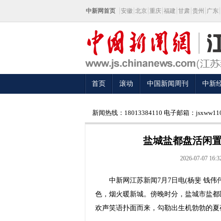
中新网首页
安徽
北京
重庆
福建
甘肃
贵州
广东
首页
滚动
中国新闻周刊
中新
新闻热线：18013384110 电子邮箱：jsxww110
盐城盐都盘活闲置
2026-07-07 16:3
中新网江苏新闻7月7日电(杨斐 钱伟伟
色，烟火暖新城。傍晚时分，盐城市盐都
欢声笑语扑面而来，勾勒出生机勃勃的夏