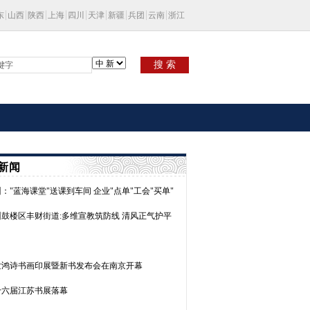
东
山西
陕西
上海
四川
天津
新疆
兵团
云南
浙江
搜 索
新闻
："蓝海课堂"送课到车间 企业"点单"工会"买单"
州鼓楼区丰财街道:多维宣教筑防线 清风正气护平
世鸿诗书画印展暨新书发布会在南京开幕
十六届江苏书展落幕