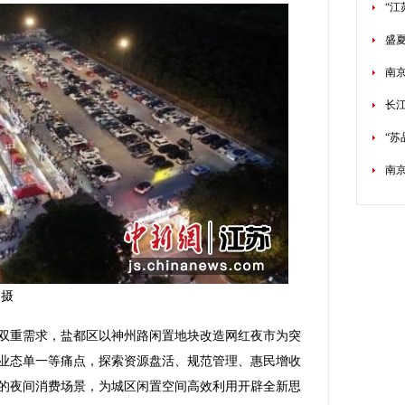
“江
盛
南京
长
“
南
 摄
重需求，盐都区以神州路闲置地块改造网红夜市为突
业态单一等痛点，探索资源盘活、规范管理、惠民增收
的夜间消费场景，为城区闲置空间高效利用开辟全新思