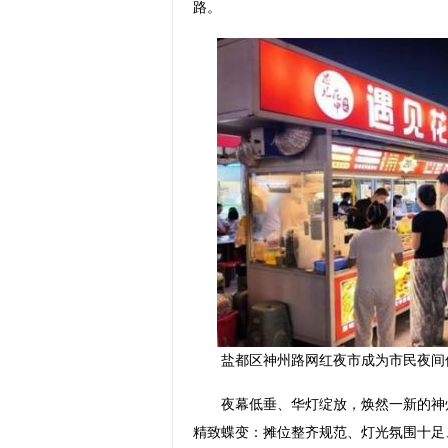
路。
盐都区神州路网红夜市成为市民夜间
夜幕低垂、华灯绽放，焕然一新的神州
精致蝶变：摊位整齐规范、灯光氛围十足