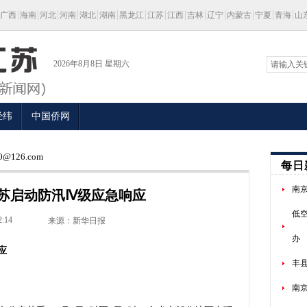
广西
海南
河北
河南
湖北
湖南
黑龙江
江苏
江西
吉林
辽宁
内蒙古
宁夏
青海
山
2026年8月8日 星期六
经纬
中国侨网
@126.com
每日
南
苏启动防汛Ⅳ级应急响应
低
2:14
来源：新华日报
办
应
丰
南