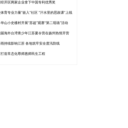
州经开区两家企业拿下中国专利优秀奖
体育专业力量"嵌入"社区 "汗水里的思政课"上线
华山小史楼村开展“苏超”观赛“第二现场”活动
四届海外台湾青少年江苏夏令营在扬州热情开营
降雨持续影响江苏 各地筑牢安全度汛防线
苏打造常态化尊师惠师民生工程