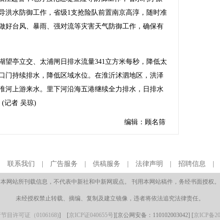
导洪水防御工作，省级1支抢险队前置南京高淳，随时准
做好台风、暴雨、强对流等灾害天气防御工作，确保有
亭立交、太浦闸日排水流量341立方米每秒，降低太
口门持续排水，降低区域水位。在淮沂沭泗地区，洪泽
泄淮河上游来水。里下河沿海五港继续全力排水，日排水
(记者 吴琼)
编辑：顾名筛
|
联系我们
|
广告服务
|
供稿服务
|
法律声明
|
招聘信息
本网站所刊载信息，不代表中新社和中新网观点。 刊用本网站稿件，务经书面授权。
未经授权禁止转载、摘编、复制及建立镜像，违者将依法追究法律责任。
目许可证（0106168)
] [
京ICP证040655号
][京公网安备：110102003042] [
京ICP备20