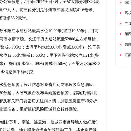
公室获悉，7月5日7时至6日7时，全省大部分地区出现
徐
中到大。前三位分别是徐州市沛县龙固镇41.6毫米、
高校
屯镇36.2毫米。
丰县
阳江水碧桥站最高水位10.99米(警戒10.50米)，目前
第
其他河湖水情平稳。长江干流大通站流量52800立方米每秒，
强
警戒8.70米)；太湖平均水位3.67米(警戒3.80米)；淮干吴
江
2.36米(警戒13.60米)；里下河兴化站水位1.21米(警
60米)；微山湖水位32.09米(警戒34.50米)；石梁河水库水位
河湖库水情总体平稳可控。
水蓝色预警；长江防总对我省启动防汛Ⅳ级应急响应。
时50分起，因省气象台发布暴雨蓝色预警，启动江淮以北
府及有关部门要密切关注雨水情，加强应急值守和分析
处置准备，果断组织风险区域群众转移避险。
组赴苏州、南通、连云港、盐城四市督导地方做好第9
水阳江超警，地方强化巡堤查险等防御工作，省水利厅派