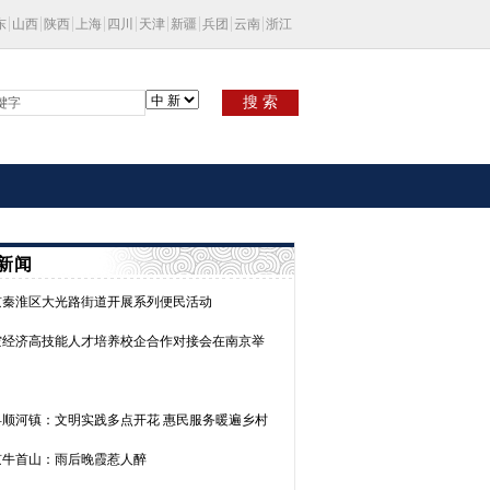
东
山西
陕西
上海
四川
天津
新疆
兵团
云南
浙江
搜 索
新闻
京秦淮区大光路街道开展系列便民活动
空经济高技能人才培养校企合作对接会在南京举
县顺河镇：文明实践多点开花 惠民服务暖遍乡村
京牛首山：雨后晚霞惹人醉