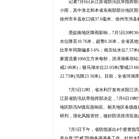
记者7月6日从江苏省防汛抗旱指挥部办
小雨，其中淮北和本省东南部部分地区雨量
徐州市丰县欢口镇37.6毫米、徐州市沛县杨
受皖南地区降雨影响，7月5日20时30分水
水位降至10.76米，超警0.26米，全省
比常年同期偏多3.6%；南京站水位7.57米(
家渡流量1060立方米每秒，洪泽湖蒋坝站水位1
戒2.00米)；骆马湖水位22.03米(警戒23.
22.73米(汛限23.50米)。目前，全省
7月5日12时，省水利厅发布水阳江洪
江苏省防汛抗旱指挥部决定，7月6日19
地区防汛Ⅳ级应急响应。相关地区各级政
研判，强化风险管控，做好防洪排涝应急
7月5日下午，省防指派出4个督查指导
号台风“巴威”防御各项准备工作。针对