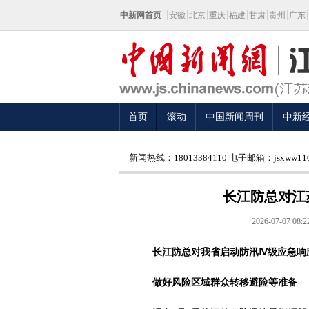
中新网首页
安徽
北京
重庆
福建
甘肃
贵州
广东
首页
滚动
中国新闻周刊
中新
新闻热线：18013384110 电子邮箱：jsxww110
长江防总对江
2026-07-07 08:2
长江防总对我省启动防汛Ⅳ级应急响
做好风险区域群众转移避险等准备