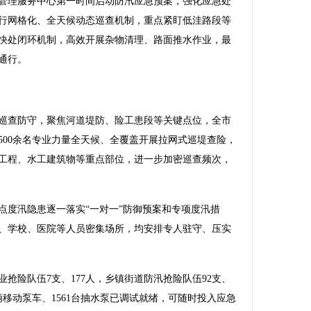
理服务中心第一时间启动防汛应急预案，强化应急处
行网格化、全天候动态巡查机制，重点紧盯低洼路段等
快处闭环机制，高效开展杂物清理、路面推水作业，最
通行。
查防守，聚焦河道堤防、险工患段等关键点位，全市
，500余名专业力量全天候、全覆盖开展拉网式巡堤查险，
工程、水工建筑物等重点部位，进一步加密巡查频次，
度汛隐患逐一落实“一对一”防御预案和专项度汛措
、学校、医院等人员密集场所，均安排专人驻守、压实
险队伍7支、177人，乡镇街道防汛抢险队伍92支、
4辆移动泵车、1561台抽水泵已调试就绪，可随时投入应急