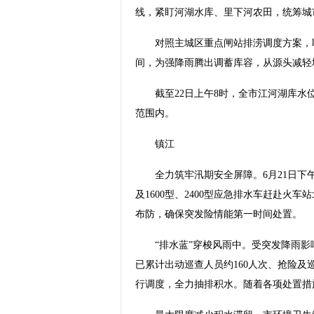
线，紧盯河湖水库、里下河农田，统筹城
对照主城区重点闸站排涝调度方案，联动
间，为强降雨腾出调蓄库容，从源头减轻
截至22日上午8时，全市江河湖库水位
范围内。
镇江
全力筑牢汛期安全屏障。6月21日下午
及1600型、2400型应急排水车赶赴
布防，确保突发险情能第一时间处置。
“排水蓝”穿梭风雨中。受突发降雨影
已累计出动巡查人员约160人次、抢险及
行调度，全力抽排积水。随着各项处置措