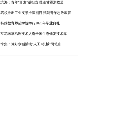
滨海：青年“开麦”话担当 理论甘霖润故道
锡高校推出工业实景推演剧目 赋能青年思政教育
特殊教育师范学院举行2026年毕业典礼
苏互花米草治理技术入选全国生态修复技术库
宁李集：算好水稻插秧“人工+机械”两笔账