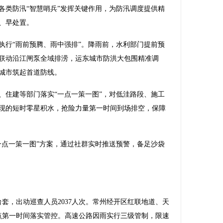
各类防汛“智慧哨兵”发挥关键作用，为防汛调度提供精
、早处置。
行“雨前预腾、雨中强排”。降雨前，水利部门提前预
联动沿江闸泵全域排涝，运东城市防洪大包围精准调
为城市筑起首道防线。
住建等部门落实“一点一策一图”，对低洼路段、施工
现的短时零星积水，抢险力量第一时间到场排空，保障
点一策一图”方案，通过社群实时推送预警，备足沙袋
套，出动巡查人员2037人次。常州经开区红联地道、天
险点第一时间落实管控。高速公路因雨实行三级管制，限速