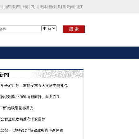
东
山西
陕西
上海
四川
天津
新疆
兵团
云南
浙江
搜 索
新闻
万学子游江苏：重磅发布五大文旅专属礼包
苏传统制造业加速向新而行、向质而生
“智”造吸引世界目光
苏公积金新政精准润泽安居梦
城盐都：“边聊边办”解锁政务办事新体验