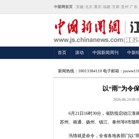
中新网首页
安徽
北京
重庆
福建
甘肃
贵州
广东
首页
滚动
中国新闻周刊
中新
新闻热线：18013384110 电子邮箱：jsxww110
以“雨”为令
2026-06-24 08:1
6月21日16时30分，省防指启动江
苏州、南通、扬州、镇江、泰州等8市随
汛情就是命令，全省各地各部门以“雨”