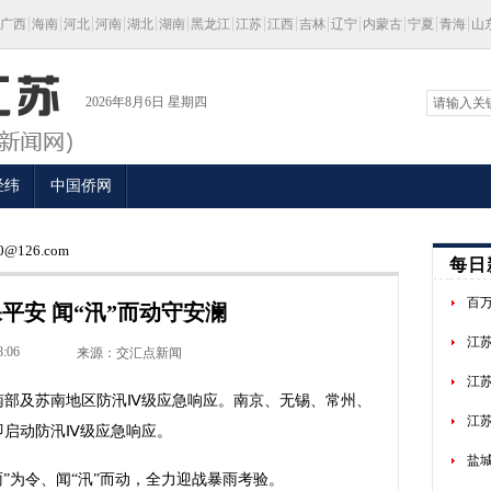
广西
海南
河北
河南
湖北
湖南
黑龙江
江苏
江西
吉林
辽宁
内蒙古
宁夏
青海
山
2026年8月6日 星期四
经纬
中国侨网
@126.com
每日
百
保平安 闻“汛”而动守安澜
江
8:06
来源：交汇点新闻
江苏
淮南部及苏南地区防汛Ⅳ级应急响应。南京、无锡、常州、
江
即启动防汛Ⅳ级应急响应。
盐
为令、闻“汛”而动，全力迎战暴雨考验。