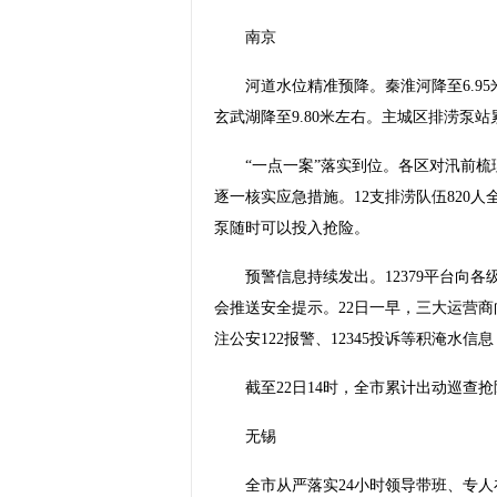
南京
河道水位精准预降。秦淮河降至6.95米
玄武湖降至9.80米左右。主城区排涝泵站累
“一点一案”落实到位。各区对汛前梳
逐一核实应急措施。12支排涝队伍820人
泵随时可以投入抢险。
预警信息持续发出。12379平台向各
会推送安全提示。22日一早，三大运营
注公安122报警、12345投诉等积淹水
截至22日14时，全市累计出动巡查抢险人
无锡
全市从严落实24小时领导带班、专人