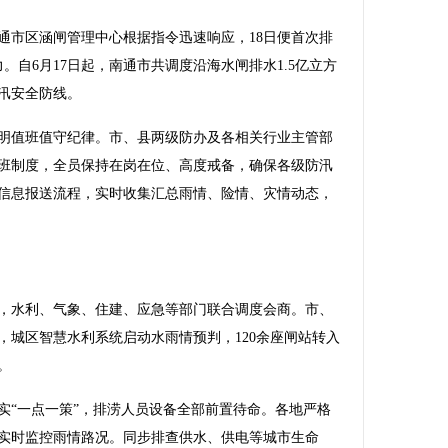
市区涵闸管理中心根据指令迅速响应，18日便首次排
。自6月17日起，南通市共调度沿海水闸排水1.5亿立方
汛安全防线。
值班值守纪律。市、县两级防办及各相关行业主管部
带班制度，全员保持在岗在位、高度戒备，确保各级防汛
信息报送流程，实时收集汇总雨情、险情、灾情动态，
水利、气象、住建、应急等部门联合调度会商。市、
，城区智慧水利系统启动水雨情预判，120余座闸站转入
。
“一点一策”，排涝人员设备全部前置待命。各地严格
台实时监控雨情路况。同步排查供水、供电等城市生命