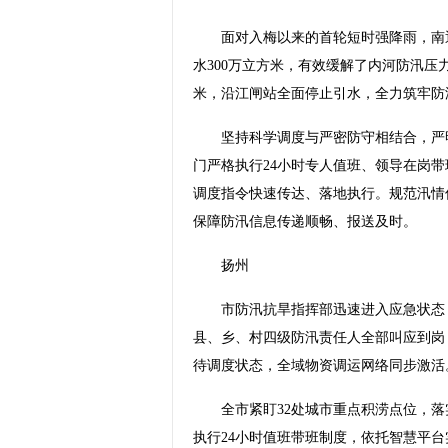
面对入梅以来的首轮短时强降雨，南通
水300万立方米，有效缓解了内河防汛压力
米，沿江闸站全面停止引水，全力筑牢防
坚持科学调度与严密防守相结合，严明
门严格执行24小时专人值班、领导在岗
调度指令快速传达、落地执行。规范汛情
保障防汛信息传递顺畅、报送及时。
扬州
市防汛抗旱指挥部迅速进入应急状态，
县、乡、村四级防汛责任人全部叫应到岗
待调度状态，全域物资调运网络同步激活
全市紧盯32处城市重点积涝点位，落实
执行24小时值班带班制度，依托智慧平