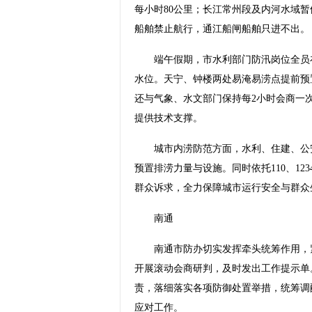
每小时80公里；长江常州段及内河水域暂
船舶禁止航行，通江船闸船舶只进不出。
端午假期，市水利部门防汛岗位全员在
水位。天宁、钟楼两处易淹易涝点提前预
还与气象、水文部门保持每2小时会商一
提供技术支撑。
城市内涝防范方面，水利、住建、公安
预置排涝力量与设施。同时依托110、1
群众诉求，全力保障城市运行安全与群众
南通
南通市防办切实发挥牵头统筹作用，紧
开展滚动会商研判，及时发出工作提示单
责，落细落实各项防御处置举措，统筹调
应对工作。