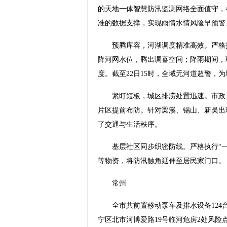
的天地一体智慧防汛监测网络全面值守，
准的数据支撑，实现雨情水情风险早预警
预腾库容，河湖调度精准高效。严格执
降河网水位，腾出调蓄空间；降雨期间，
度。截至22日15时，全域无河道超警，
紧盯短板，城区排涝处置迅速。市政、
片区提前布防。针对梁溪、锡山、新吴出
了交通与生活秩序。
基层社区同步织密防线。严格执行“一
等物资，将防汛触角延伸至居民家门口。
常州
全市共前置移动泵车及排水设备124台
宁区北市河博爱路19号临河危房2处风