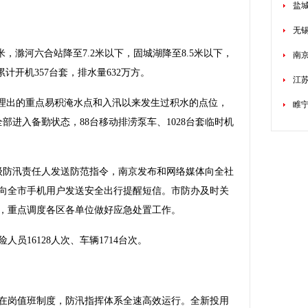
盐城
无
，滁河六合站降至7.2米以下，固城湖降至8.5米以下，
南京
计开机357台套，排水量632万方。
江
理出的重点易积淹水点和入汛以来发生过积水的点位，
睢
全部进入备勤状态，88台移动排涝泵车、1028台套临时机
级防汛责任人发送防范指令，南京发布和网络媒体向全社
商向全市手机用户发送安全出行提醒短信。市防办及时关
信息，重点调度各区各单位做好应急处置工作。
员16128人次、车辆1714台次。
在岗值班制度，防汛指挥体系全速高效运行。全新投用