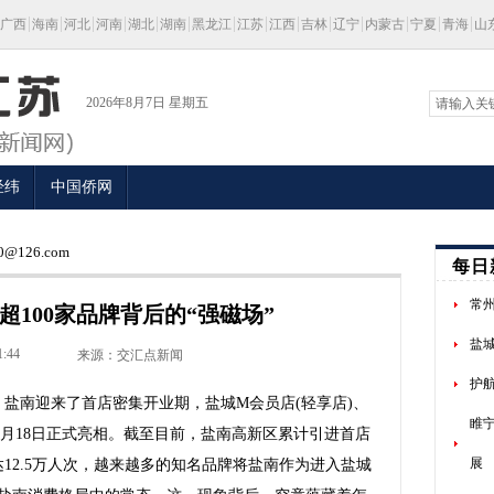
广西
海南
河北
河南
湖北
湖南
黑龙江
江苏
江西
吉林
辽宁
内蒙古
宁夏
青海
山
2026年8月7日 星期五
经纬
中国侨网
@126.com
每日
常
超100家品牌背后的“强磁场”
盐
1:44
来源：交汇点新闻
护
南迎来了首店密集开业期，盐城M会员店(轻享店)、
睢
6月18日正式亮相。截至目前，盐南高新区累计引进首店
展
达12.5万人次，越来越多的知名品牌将盐南作为进入盐城