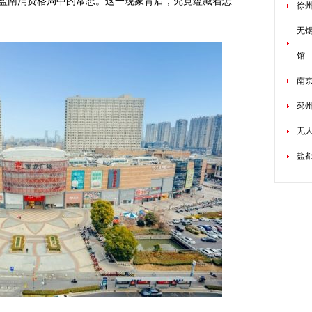
盐南消费格局中的常态。这一现象背后，究竟蕴藏着怎
徐
无
馆
南
邳
无
盐