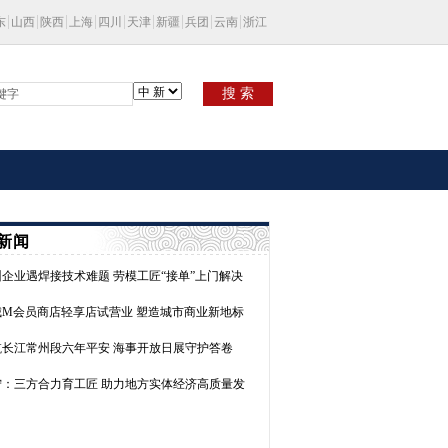
东
山西
陕西
上海
四川
天津
新疆
兵团
云南
浙江
搜 索
新闻
州企业遇焊接技术难题 劳模工匠“接单”上门解决
城M会员商店轻享店试营业 塑造城市商业新地标
航长江常州段六年平安 海事开放日展守护答卷
宁：三方合力育工匠 助力地方实体经济高质量发