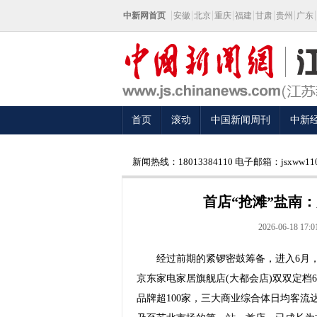
中新网首页
安徽
北京
重庆
福建
甘肃
贵州
广东
首页
滚动
中国新闻周刊
中新
新闻热线：18013384110 电子邮箱：jsxww110
首店“抢滩”盐南：
2026-06-18 17:0
经过前期的紧锣密鼓筹备，进入6月，盐
京东家电家居旗舰店(大都会店)双双定档
品牌超100家，三大商业综合体日均客流