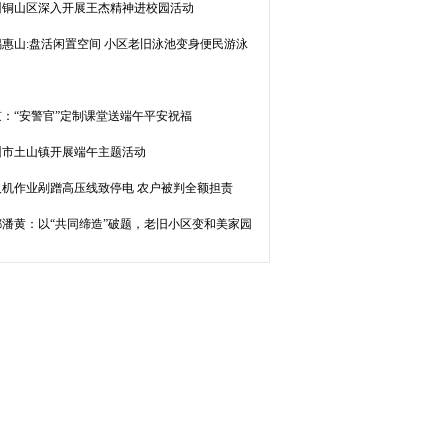
州铜山区深入开展王杰精神进校园活动
锡惠山:盘活闲置空间 小区老旧泳池变身便民游泳
京：“安警官”定制课堂送端午平安祝福
州市土山镇开展端午主题活动
人机作业剐蹭高压线致停电 农户被判全额担责
都潘黄：以“共同缔造”破题，老旧小区变和美家园