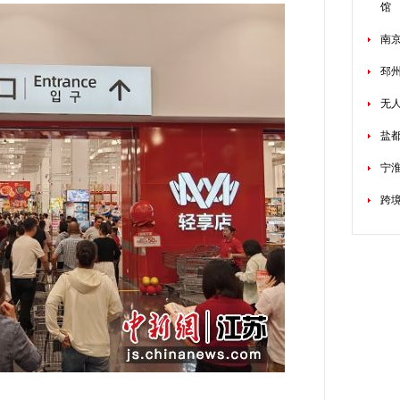
馆
南
邳
无
盐
宁
跨