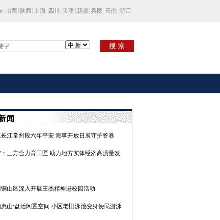
东
山西
陕西
上海
四川
天津
新疆
兵团
云南
浙江
搜 索
新闻
航长江常州段六年平安 海事开放日展守护答卷
宁：三方合力育工匠 助力地方实体经济高质量发
州铜山区深入开展王杰精神进校园活动
锡惠山:盘活闲置空间 小区老旧泳池变身便民游泳