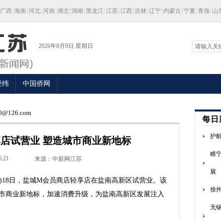
广西
海南
河北
河南
湖北
湖南
黑龙江
江苏
江西
吉林
辽宁
内蒙古
宁夏
青海
山
2026年8月9日 星期日
经纬
中国侨网
@126.com
每日
护
店试营业 塑造城市商业新地标
睢
6:21
来源：中新网江苏
展
)18日，盐城M会员商店轻享店在盐南高新区试营业。该
徐
市商业新地标，加速消费升级，为盐南高新区发展注入
无