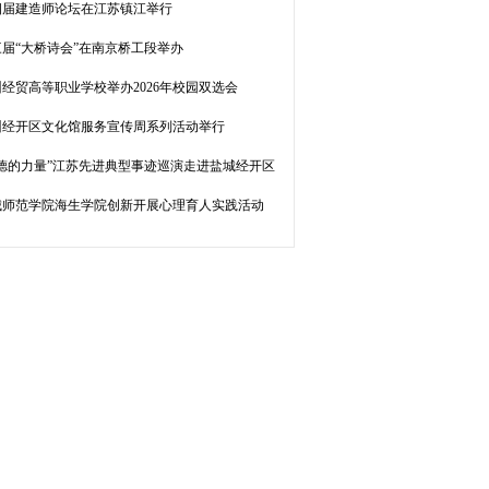
四届建造师论坛在江苏镇江举行
三届“大桥诗会”在南京桥工段举办
经贸高等职业学校举办2026年校园双选会
州经开区文化馆服务宣传周系列活动举行
道德的力量”江苏先进典型事迹巡演走进盐城经开区
城师范学院海生学院创新开展心理育人实践活动