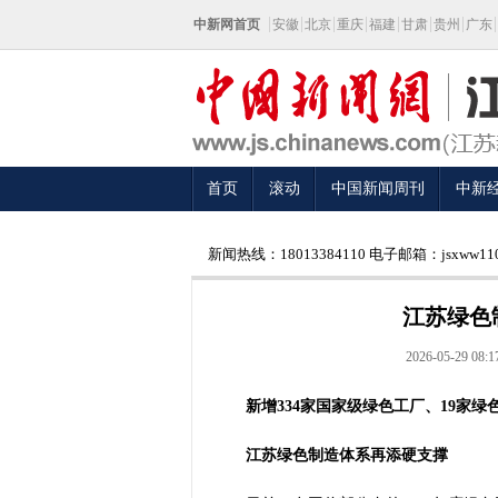
中新网首页
安徽
北京
重庆
福建
甘肃
贵州
广东
首页
滚动
中国新闻周刊
中新
新闻热线：18013384110 电子邮箱：jsxww110
江苏绿色
2026-05-29 08:1
新增334家国家级绿色工厂、19家绿
江苏绿色制造体系再添硬支撑