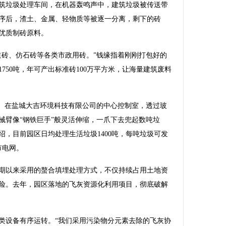
筑垃圾处理车间，在机器轰鸣声中，建筑垃圾被传送带
序后，渣土、金属、轻物质等被逐一分离，剩下的砖
优质制砖原料。
砖、仿石砖等各类市政用砖。”钱缘指着刚刚打包好的
750吨，年可产出标准砖100万平方米，让海量建筑废料
。在盐城大吉环境科技有限公司的中心控制室，透过玻
械臂像“钢铁巨手”般灵活伸缩，一爪下去兜起数吨垃
，目前园区日均处理生活垃圾1400吨，每吨垃圾可发
市电网。
以来采用的螯合填埋处理方式，不仅持续占用土地资
险。去年，园区落地的飞灰资源化利用项目，彻底破解
设备有序运转。“我们采用污染物分元素去除的飞灰协