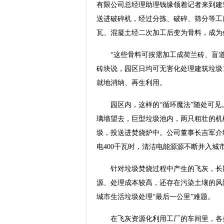
有限公司总经理助理钱缘领着记者来到建
送进破碎机，经过分拣、破碎、筛分等工
瓦、混凝土经二次加工后变为骨料，成为
“这些骨料可按需加工成荷兰砖、盲道
砖块说，园区日均可无害化处理建筑垃圾1
就地消纳、再生利用。
园区内，这样的“循环魔法”随处可见
璃墙望去，巨型垃圾池内，两只粗壮的机
圾，投送进焚烧炉中。公司董事长吉军介绍
电400千瓦时，清洁电能源源不断并入城
针对垃圾焚烧过程中产生的飞灰，长期
源、处理成本较高，还存在污染土壤的风
城市生活垃圾处理“最后一公里”难题。
在飞灰资源化利用工厂的车间里，各类