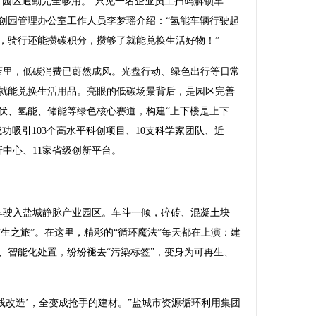
，园区通勤完全够用。”只见一名企业员工扫码解锁车
创园管理办公室工作人员李梦瑶介绍：“氢能车辆行驶起
，骑行还能攒碳积分，攒够了就能兑换生活好物！”
店里，低碳消费已蔚然成风。光盘行动、绿色出行等日常
就能兑换生活用品。亮眼的低碳场景背后，是园区完善
伏、氢能、储能等绿色核心赛道，构建“上下楼是上下
功吸引103个高水平科创项目、10支科学家团队、近
新中心、11家省级创新平台。
车驶入盐城静脉产业园区。车斗一倾，碎砖、混凝土块
重生之旅”。在这里，精彩的“循环魔法”每天都在上演：建
、智能化处置，纷纷褪去“污染标签”，变身为可再生、
改造’，全变成抢手的建材。”盐城市资源循环利用集团