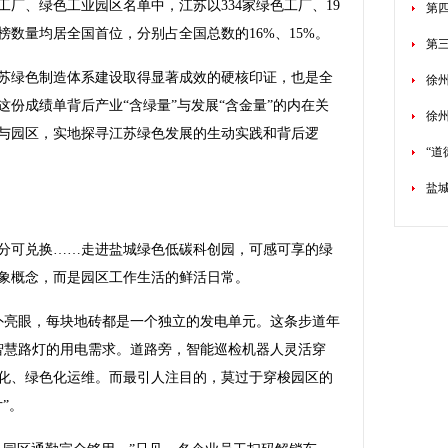
厂、绿色工业园区名单中，江苏以334家绿色工厂、19
第
数量均居全国首位，分别占全国总数的16%、15%。
第
绿色制造体系建设取得显著成效的硬核印证，也是全
徐州
份成绩单背后产业“含绿量”与发展“含金量”的内在关
徐
与园区，实地探寻江苏绿色发展的生动实践和背后逻
“
盐
可兑换……走进盐城绿色低碳科创园，可感可享的绿
象概念，而是园区工作生活的鲜活日常。
亮眼，每块地砖都是一个独立的发电单元。这条步道年
智慧路灯的用电需求。道路旁，智能巡检机器人灵活穿
化、绿色化运维。而最引人注目的，莫过于穿梭园区的
”。