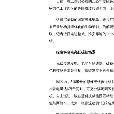
日前，在工信部公布的2025年度绿色工
家绿色工业园区的亮眼成绩领跑全国，上榜
这份沉甸甸的国家级成绩单，既是江苏
省产业结构持续优化的生动缩影。为解码这
联，记者近日走进盐城、淮安等地的企业
辑。
绿色科创点亮低碳新场景
光伏步道发电、氢能车辆通勤、碳积分
色科技场景随处可见，低碳发展不再是抽
园区内，518米长的彩虹光伏步道格外
均发电量达6万千瓦时，可充分满足园区
梭、自主巡防，以智慧科技赋能园区精细
氢能两轮车，成为一张张流动的“低碳名片