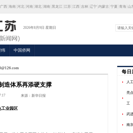
广西
海南
河北
河南
湖北
湖南
黑龙江
江苏
江西
吉林
辽宁
内蒙古
宁夏
青海
山
2026年8月9日 星期日
经纬
中国侨网
@126.com
每日
人
制造体系再添硬支撑
亮
7:17
来源：新华日报
工
色工业园区
武进
南