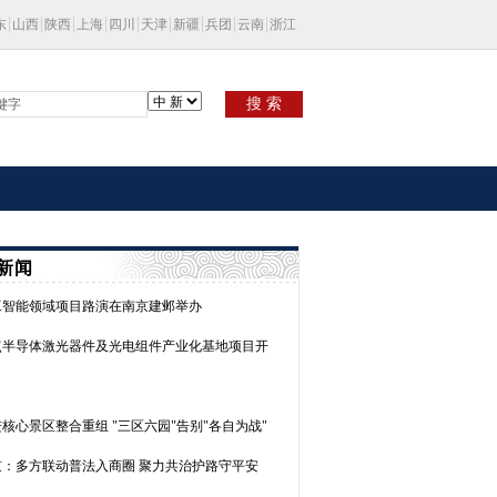
东
山西
陕西
上海
四川
天津
新疆
兵团
云南
浙江
搜 索
新闻
工智能领域项目路演在南京建邺举办
点半导体激光器件及光电组件产业化基地项目开
核心景区整合重组 "三区六园"告别"各自为战"
京：多方联动普法入商圈 聚力共治护路守平安