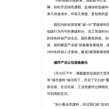
“10秒就能完成换氢，续航超50公里
辆，轻松开启绿色通勤。盐城绿色低碳科
来只排放清水，环保又便捷。更划算的是
园区内的全国首家“碳+AI”零碳便利
低碳行为均可积累碳积分，员工凭借积分
的绿色科创产业生态。园区聚焦风电、光
游、相邻楼是产业链”的集聚发展格局，成
1800名科创人才落地，建成2家国家级创
循环产业让垃圾焕新生
5月26日下午，满载建筑垃圾的大货
等“城市废料”倾泻而下，开启了它们的“
筑垃圾、生活垃圾、工业危废经过精细化
可利用的宝贝。
“别小看这些废料，经过我们的‘流水线