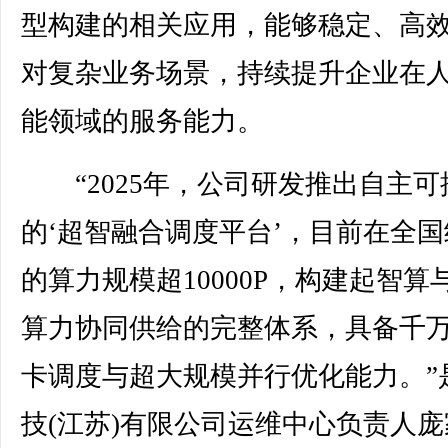
型构建的相关应用，能够稳定、高
对复杂业务场景，持续提升企业在
能领域的服务能力。
“2025年，公司研发推出自主可
的‘超智融合调度平台’，目前在全国
的算力规模超10000P，构建起智算
算力协同供给的完整体系，具备千
卡调度与超大规模并行优化能力。”
技(江苏)有限公司运维中心负责人庞