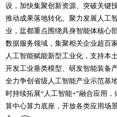
设，加快集聚创新资源、突破关键
推动成果落地转化。聚力发展人工
业，盐都重点围绕具身智能体核心
数据服务领域，集聚相关企业超百
人工智能赋能新型工业化，支持本
开发工业垂类模型、研发智能装备
全力争创省级人工智能产业示范基
时持续拓展“人工智能+”融合应用，
算中心算力底座，开放各类应用场景