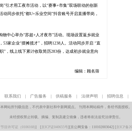
”引才用工夜市活动，以“赛事+市集”双场联动的创新
，活动同步依托“都U+乐业空间”抖音账号开启直播带岗，
物中心举办“苏超+人才夜市”活动。现场设置返乡就业
3家企业“摆摊揽才”，招聘1238人。活动同步开启 “直
求职”，线上线下累计收取简历283份，达成初步就业意向
编辑：顾名筛
|
联系我们
|
广告服务
|
供稿服务
|
法律声明
|
招聘信息
本网站所刊载信息，不代表中新社和中新网观点。 刊用本网站稿件，务经书面授权。
未经授权禁止转载、摘编、复制及建立镜像，违者将依法追究法律责任。
目许可证（0106168)
] [
京ICP证040655号
][京公网安备：110102003042] [
京ICP备20