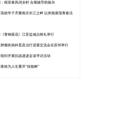
阳：税宣春风润乡村 合规辅导助振兴
0所高校学子齐聚南京长江之畔 以奔跑展现青春活
影《青铜葵花》江苏盐城点映礼举行
液肿瘤疾病科普及治疗进展交流会在苏州举行
京组织开展抗战遗迹走读寻访活动
夜校为人生重开“技能树”