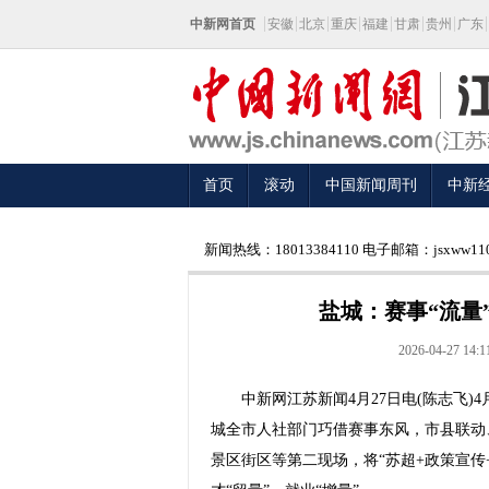
中新网首页
安徽
北京
重庆
福建
甘肃
贵州
广东
首页
滚动
中国新闻周刊
中新
新闻热线：18013384110 电子邮箱：jsxww110
盐城：赛事“流量
2026-04-27 14:1
中新网江苏新闻4月27日电(陈志飞)4
城全市人社部门巧借赛事东风，市县联动
景区街区等第二现场，将“苏超+政策宣传