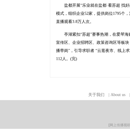
盐都开展“乐业就在盐都·看苏超 找好岗
模式，组织企业52家，提供岗位1795个
直播观看3.8万人次。
亭湖紧扣“苏超”赛事热潮，在爱琴海购
宣传区、企业招聘区、政策咨询区等板块，5
播带岗”，引导求职者 “云逛夜市、线上
112人。(完)
关于我们
|
About us
[
网上传播视听节