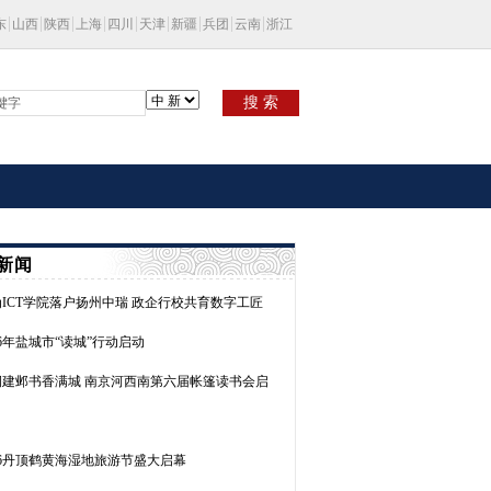
东
山西
陕西
上海
四川
天津
新疆
兵团
云南
浙江
搜 索
新闻
ICT学院落户扬州中瑞 政企行校共育数字工匠
26年盐城市“读城”行动启动
润建邺书香满城 南京河西南第六届帐篷读书会启
26丹顶鹤黄海湿地旅游节盛大启幕