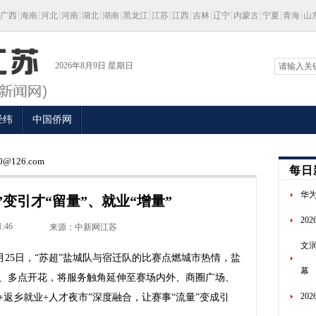
广西
海南
河北
河南
湖北
湖南
黑龙江
江苏
江西
吉林
辽宁
内蒙古
宁夏
青海
山
2026年8月9日 星期日
经纬
中国侨网
@126.com
每日
华为
”变引才“留量”、就业“增量”
20
1:46
来源：中新网江苏
文
月25日，“苏超”盐城队与宿迁队的比赛点燃城市热情，盐
幕
、多点开花，将服务触角延伸至赛场内外、商圈广场、
20
+返乡就业+人才夜市”深度融合，让赛事“流量”变成引