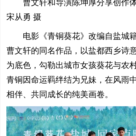
曹文轩和导演陈坤厚分享创作
宋从勇 摄
电影《青铜葵花》改编自盐城籍
曹文轩的同名作品，以盐都西乡诗
为底色，勾勒出城市女孩葵花与农
青铜因命运羁绊结为兄妹，在风雨
相伴、共同成长的纯美画卷。