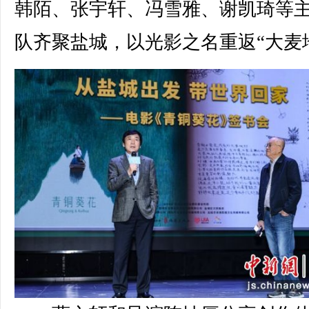
韩陌、张宇轩、冯雪雅、谢凯琦等
队齐聚盐城，以光影之名重返“大麦