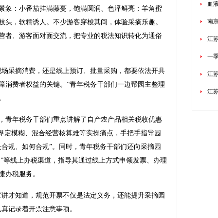
血
象：小番茄挂满藤蔓，饱满圆润、色泽鲜亮；羊角蜜
南
枝头，软糯诱人。不少游客穿梭其间，体验采摘乐趣。
营者、游客面对面交流，把专业的税法知识转化为通俗
江苏
一
场采摘消费，还是线上预订、批量采购，都要依法开具
江苏
障消费者权益的关键。”青年税务干部们一边帮园主整理
江
。
青年税务干部们重点讲解了自产农产品相关税收优惠
”界定模糊、混合经营核算难等实操痛点，手把手指导园
是合规、如何合规”。同时，青年税务干部们还向采摘园
局”等线上办税渠道，指导其通过线上方式申领发票、办理
捷办税服务。
讲才知道，规范开票不仅是法定义务，还能提升采摘园
认真记录着开票注意事项。