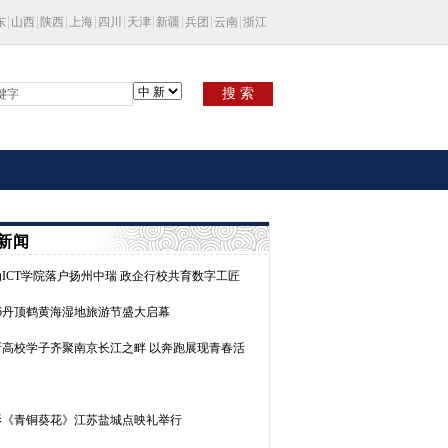
东
山西
陕西
上海
四川
天津
新疆
兵团
云南
浙江
搜 索
新闻
ICT学院落户扬州中瑞 政企行校共育数字工匠
26丹顶鹤黄海湿地旅游节盛大启幕
0所高校学子齐聚南京长江之畔 以奔跑展现青春活
影《青铜葵花》江苏盐城点映礼举行