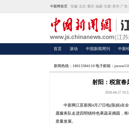
中新网首页
安徽
北京
重庆
福建
甘肃
贵州
广东
首页
滚动
中国新闻周刊
中新
新闻热线：18013384110 电子邮箱：jsxww110
射阳：税宣春
2026-04-27 10:2
中新网江苏新闻4月27日电(陈娟)在
愿服务队走进四明镇特色果蔬采摘园，将
质量发展。