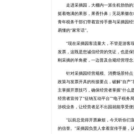
走进采摘园，大棚内一派生机勃勃的景
挺着饱满的果形，果香扑鼻；无花果缀在
青年税务干部们带着宣传手册与采摘园经
易懂的“家常话”。
“现在采摘园客流量大，不管是游客现
发票，这既是您诚信经营的凭证，也是保
刚采摘的羊角蜜，一边普及合规经营理念
针对采摘园经营规模、消费场景特点，
政策与发票开具的衔接要点，破解“自产
主掌握开票技巧，确保经营者掌握“什么
经营者宣传了“征纳互动平台”“电子税务
涉税业务，让经营者足不出园就能享受便
“以前总觉得开票麻烦，今天听你们宣
的信誉。”采摘园负责人拿着宣传手册，