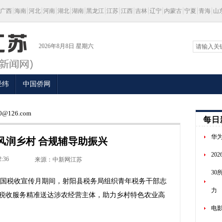
广西
海南
河北
河南
湖北
湖南
黑龙江
江苏
江西
吉林
辽宁
内蒙古
宁夏
青海
山
2026年8月8日 星期六
经纬
中国侨网
@126.com
每日
华为
风润乡村 合规辅导助振兴
20
2:36
来源：中新网江苏
3
全国税收宣传月期间，射阳县税务局组织青年税务干部志
力
税收服务精准送达涉农经营主体，助力乡村特色农业高
电