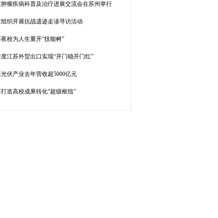
液肿瘤疾病科普及治疗进展交流会在苏州举行
京组织开展抗战遗迹走读寻访活动
夜校为人生重开“技能树”
季度江苏外贸出口实现“开门稳开门红”
光伏产业去年营收超5000亿元
苏打造高校成果转化“超级枢纽”