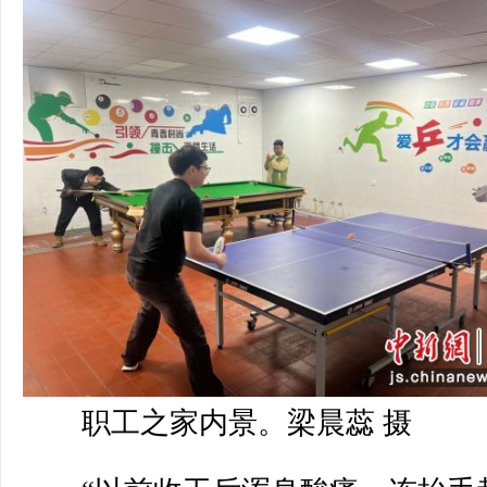
职工之家内景。梁晨蕊 摄