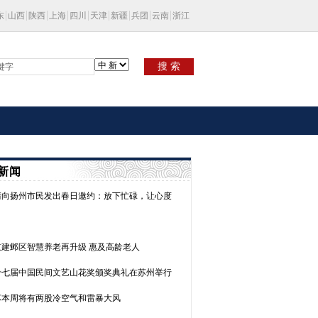
东
山西
陕西
上海
四川
天津
新疆
兵团
云南
浙江
搜 索
新闻
清向扬州市民发出春日邀约：放下忙碌，让心度
京建邺区智慧养老再升级 惠及高龄老人
十七届中国民间文艺山花奖颁奖典礼在苏州举行
苏本周将有两股冷空气和雷暴大风