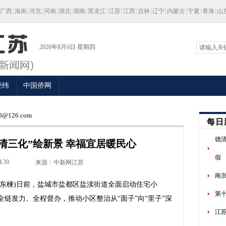
广西
海南
河北
河南
湖北
湖南
黑龙江
江苏
江西
吉林
辽宁
内蒙古
宁夏
青海
山
2026年8月6日 星期四
经纬
中国侨网
@126.com
每日
德
清三化”绘新景 幸福宜居暖民心
假
4:39
来源：中新网江苏
南
陈东楝)日前，盐城市盐都区盐渎街道全面启动住宅小
第
全链发力、全程督办，推动小区整治从“面子”向“里子”深
江