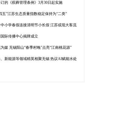
修订的《殡葬管理条例》3月30日起实施
四五”江苏生态质量指数稳定保持为“二类”
个中小学春假连接清明节小长假 江苏或现大客流
州国际传播中心揭牌成立
为媒 无锡阳山“春季村晚”点亮“江南桃花源”
保、新能源等领域精英相聚无锡 热议AI赋能水处