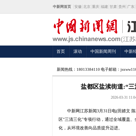
中新网首页
安徽
北京
重庆
福建
甘肃
贵州
广东
首页
滚动
中国新闻周刊
中新
新闻热线：18013384110 电子邮箱：jsxww110
盐都区盐渎街道:“三
2026-03-31 11:0
中新网江苏新闻3月31日电(田婧文 
区“三清三化”专项行动，通过全域覆盖、
化，从环境改善向品质提升迈进。