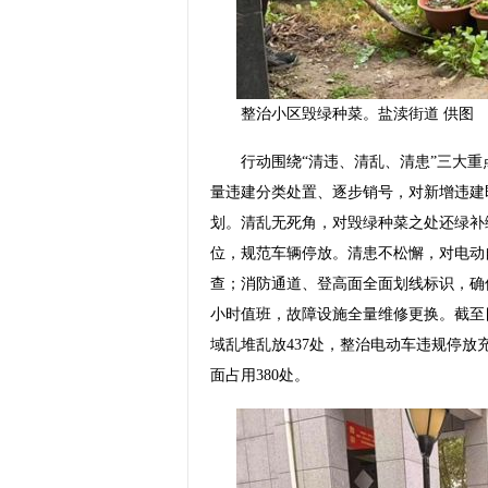
整治小区毁绿种菜。盐渎街道 供图
行动围绕“清违、清乱、清患”三大重
量违建分类处置、逐步销号，对新增违建
划。清乱无死角，对毁绿种菜之处还绿补
位，规范车辆停放。清患不松懈，对电动
查；消防通道、登高面全面划线标识，确保
小时值班，故障设施全量维修更换。截至
域乱堆乱放437处，整治电动车违规停放充
面占用380处。