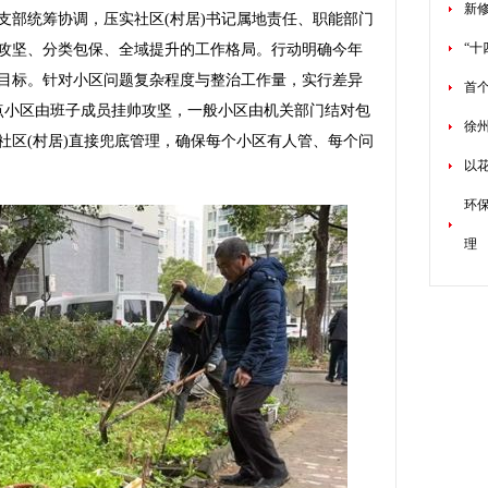
新
部统筹协调，压实社区(村居)书记属地责任、职能部门
“十
攻坚、分类包保、全域提升的工作格局。行动明确今年
目标。针对小区问题复杂程度与整治工作量，实行差异
首
点小区由班子成员挂帅攻坚，一般小区由机关部门结对包
徐
社区(村居)直接兜底管理，确保每个小区有人管、每个问
以花
环
理