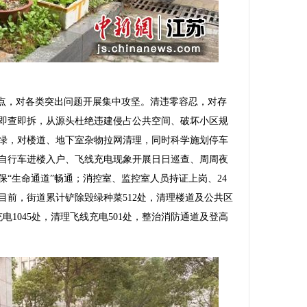
点，对各类突出问题开展集中攻坚。清违零容忍，对存
即查即拆，从源头杜绝违建侵占公共空间、破坏小区规
绿，对楼道、地下室杂物拉网清理，同时科学施划停车
自行车进楼入户、飞线充电现象开展日日巡查、周周夜
“生命通道”畅通；消控室、监控室人员持证上岗、24
目前，街道累计铲除毁绿种菜512处，清理楼道及公共区
电1045处，清理飞线充电501处，整治消防通道及登高