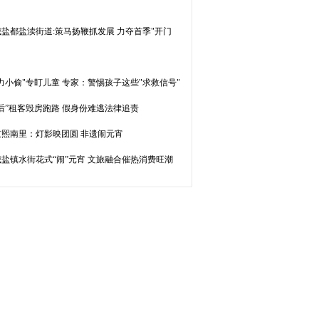
盐都盐渎街道:策马扬鞭抓发展 力夺首季"开门
力小偷"专盯儿童 专家：警惕孩子这些"求救信号"
0后”租客毁房跑路 假身份难逃法律追责
京熙南里：灯影映团圆 非遗闹元宵
城盐镇水街花式“闹”元宵 文旅融合催热消费旺潮