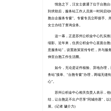
情急之下，汪女士拨通了位于台胞台企
到求助后，服务站工作人员第一时间启动
胞台企服务专窗”。专窗专员立即接手、
女士办结了查询业务。
这一幕，正是苏州公积金中心扎实推进
缩影。近年来，住房公积金中心直面台胞
意服务站”，设置政策宣传专栏，并与服
伸至台胞工作生活圈。
如今，无论是证件核验、异地办理，还
务站”接单、“台胞专窗”办理，两端无缝
心”。
苏州公积金中心相关负责人表示，他们
结，让台胞足不出户尽享“同城待遇”，
展。(记者 璩介力)