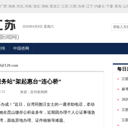
广西
海南
河北
河南
湖北
湖南
黑龙江
江苏
江西
吉林
辽宁
内蒙古
宁夏
青海
山
2026年8月8日 星期六
经纬
中国侨网
@126.com
每日
江
务站”架起惠台“连心桥”
探
1:51
来源：苏州新闻网
20
办成！”近日，台湾同胞汪女士的一通求助电话，牵动
江苏
她在昆山缴存公积金多年，近期因办理个人公证事项急
江
湾，面临异地办理、证件核验等难题。