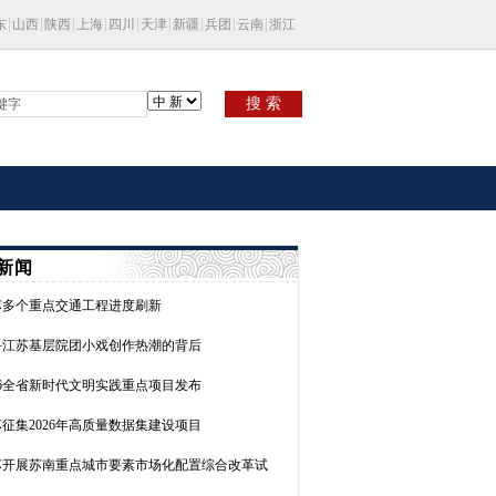
东
山西
陕西
上海
四川
天津
新疆
兵团
云南
浙江
搜 索
新闻
苏多个重点交通工程进度刷新
寻江苏基层院团小戏创作热潮的背后
26全省新时代文明实践重点项目发布
征集2026年高质量数据集建设项目
苏开展苏南重点城市要素市场化配置综合改革试