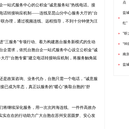
点
一站式服务中心的公积金“诚意服务站”热线电话。接
盐城
电话转接响应机制——连线至昆山分中心服务大厅的“台
并联办理，通过视频连线、远程指导，不到十分钟便为汪
红"
"听
“三服务”专项行动、着力构建惠台服务新模式的生动
“0
台企需求，依托台胞台企一站式服务中心设立公积金“诚
南
务大厅“台胞专窗”建立电话转接响应机制，将服务触角延
盐
是政策咨询、业务代办，台胞只需一个电话，“诚意服
衔接已成为常态，真正以服务的“暖心”换取台胞的“舒
将继续深化服务，用一次次跨海连线、一件件高效办
以实实在在的行动助力广大台胞在苏州安居圆梦、安心发