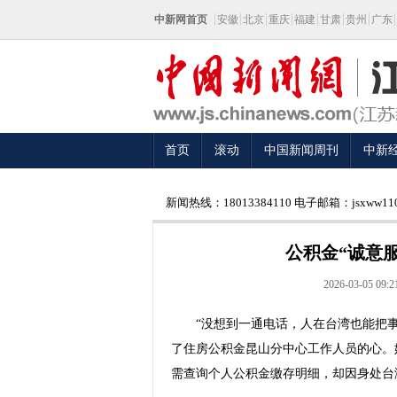
中新网首页
安徽
北京
重庆
福建
甘肃
贵州
广东
首页
滚动
中国新闻周刊
中新
新闻热线：18013384110 电子邮箱：jsxww110
公积金“诚意服
2026-03-05 09:2
“没想到一通电话，人在台湾也能把事
了住房公积金昆山分中心工作人员的心。
需查询个人公积金缴存明细，却因身处台