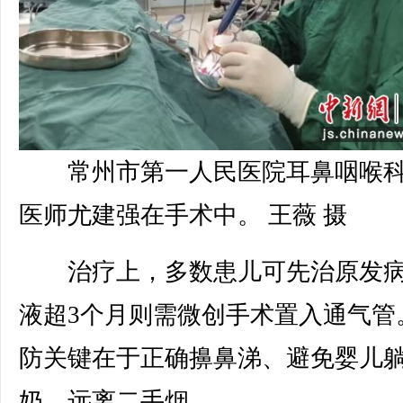
常州市第一人民医院耳鼻咽喉
医师尤建强在手术中。 王薇 摄
治疗上，多数患儿可先治原发病
液超3个月则需微创手术置入通气管
防关键在于正确擤鼻涕、避免婴儿
奶、远离二手烟。