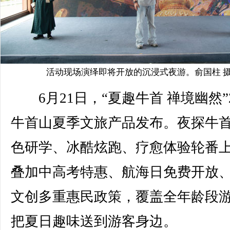
活动现场演绎即将开放的沉浸式夜游。俞国柱 
6月21日，“夏趣牛首 禅境幽然”2
牛首山夏季文旅产品发布。夜探牛
色研学、冰酷炫跑、疗愈体验轮番
叠加中高考特惠、航海日免费开放
文创多重惠民政策，覆盖全年龄段
把夏日趣味送到游客身边。