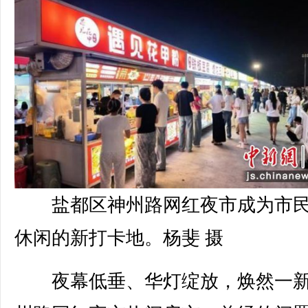
盐都区神州路网红夜市成为市
休闲的新打卡地。杨斐 摄
夜幕低垂、华灯绽放，焕然一新