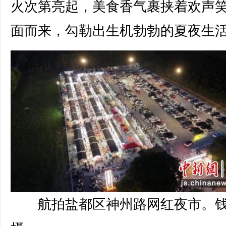
火次第亮起，美食香气裹挟着欢声
面而来，勾勒出生机勃勃的夏夜生
航拍盐都区神州路网红夜市。