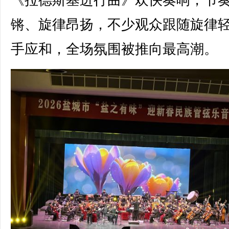
锵、旋律昂扬，不少观众跟随旋律
手应和，全场氛围被推向最高潮。