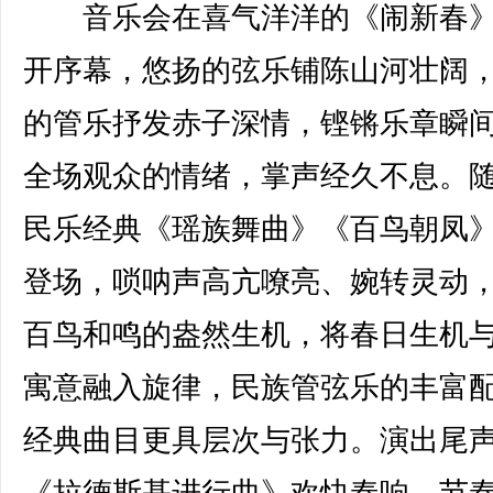
音乐会在喜气洋洋的《闹新春》
开序幕，悠扬的弦乐铺陈山河壮阔
的管乐抒发赤子深情，铿锵乐章瞬
全场观众的情绪，掌声经久不息。
民乐经典《瑶族舞曲》《百鸟朝凤
登场，唢呐声高亢嘹亮、婉转灵动
百鸟和鸣的盎然生机，将春日生机
寓意融入旋律，民族管弦乐的丰富
经典曲目更具层次与张力。演出尾
《拉德斯基进行曲》欢快奏响，节