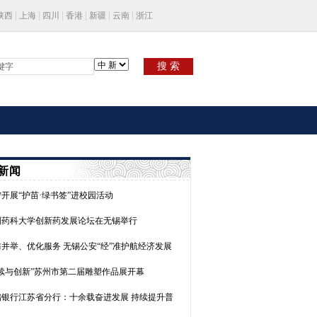
陕西
上海
四川
香港
新疆
云南
浙江
搜 索
新闻
开展“护苗·绿书签”进校园活动
国药科大学创新药发展论坛在无锡举行
防并举、优化服务 无锡公安“经”准护航经济发展
延续与创新”苏州市第二届雕塑作品展开幕
储银行江苏省分行：十余载奋进发展 持续提升普