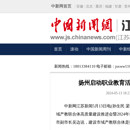
中新网首页
安徽
北京
重庆
福建
甘肃
贵
首页
滚动
中国新闻周刊
中新
新闻热线：18013384110 电子邮箱：jsxww110
扬州启动职业教育活
2024-05-13 18:2
中新网江苏新闻5月13日电(孙生民 梁
域产教联合体高质量建设推进会暨2024
市副市长吴边说，建设市域产教联合体是