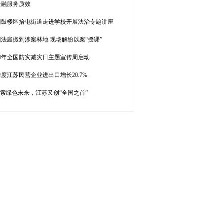
金融服务质效
州鼓楼区拾屯街道走进学校开展法治专题讲座
法庭搬到涉案林地 现场解纷以案“授课”
24年全国防灾减灾日主题宣传周启动
度江苏民营企业进出口增长20.7%
”索绿色未来，江苏又创“全国之首”