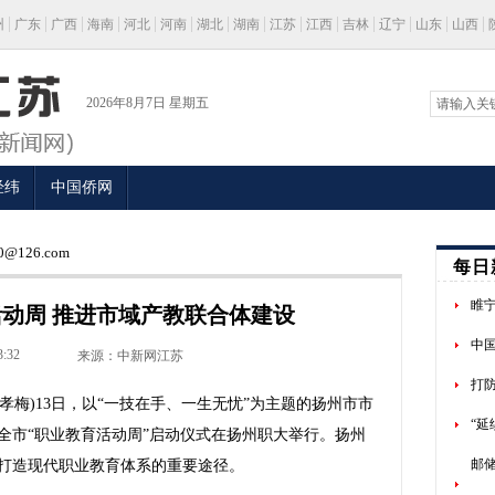
州
广东
广西
海南
河北
河南
湖北
湖南
江苏
江西
吉林
辽宁
山东
山西
2026年8月7日 星期五
经纬
中国侨网
@126.com
每日
睢宁
动周 推进市域产教联合体建设
中
3:32
来源：中新网江苏
打
孝梅)13日，以“一技在手、一生无忧”为主题的扬州市市
“
年全市“职业教育活动周”启动仪式在扬州职大举行。扬州
邮
打造现代职业教育体系的重要途径。