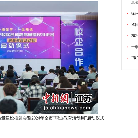
惠
徐
巡回
20
一季
“碳
量建设推进会暨2024年全市“职业教育活动周”启动仪式