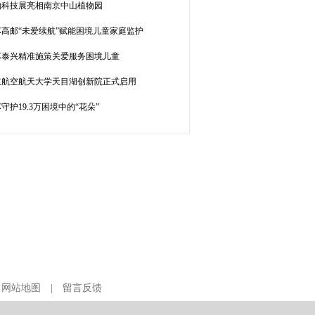
物科技展亮相南京中山植物园
苏高邮“未爱续航”赋能困境儿童家庭监护
苏泰兴精准施策关爱服务困境儿童
京航空航天大学天目湖创新院正式启用
守护19.3万困境中的“花朵”
|
网站地图
|
留言反馈