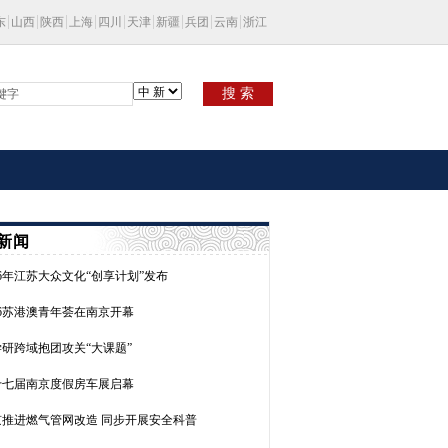
东
山西
陕西
上海
四川
天津
新疆
兵团
云南
浙江
搜 索
新闻
26年江苏大众文化“创享计划”发布
26苏港澳青年荟在南京开幕
研跨域抱团攻关“大课题”
十七届南京度假房车展启幕
京推进燃气管网改造 同步开展安全科普