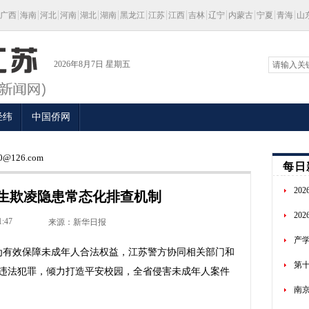
广西
海南
河北
河南
湖北
湖南
黑龙江
江苏
江西
吉林
辽宁
内蒙古
宁夏
青海
山
2026年8月7日 星期五
经纬
中国侨网
@126.com
每日
20
生欺凌隐患常态化排查机制
20
1:47
来源：新华日报
产学
有效保障未成年人合法权益，江苏警方协同相关部门和
第
违法犯罪，倾力打造平安校园，全省侵害未成年人案件
南