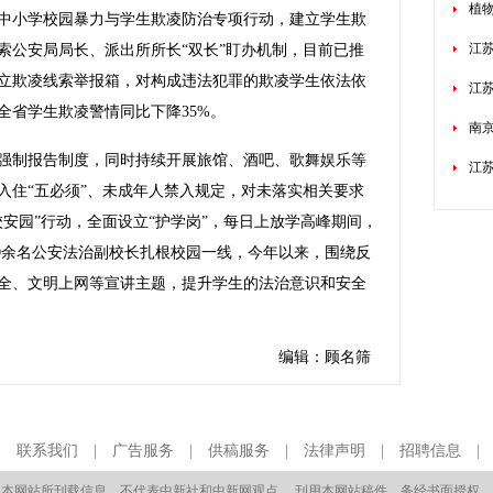
植
小学校园暴力与学生欺凌防治专项行动，建立学生欺
江
索公安局局长、派出所所长“双长”盯办机制，目前已推
立欺凌线索举报箱，对构成违法犯罪的欺凌学生依法依
江
全省学生欺凌警情同比下降35%。
南
制报告制度，同时持续开展旅馆、酒吧、歌舞娱乐等
江苏
入住“五必须”、未成年人禁入规定，对未落实相关要求
安园”行动，全面设立“护学岗”，每日上放学高峰期间，
400余名公安法治副校长扎根校园一线，今年以来，围绕反
全、文明上网等宣讲主题，提升学生的法治意识和安全
编辑：顾名筛
|
联系我们
|
广告服务
|
供稿服务
|
法律声明
|
招聘信息
本网站所刊载信息，不代表中新社和中新网观点。 刊用本网站稿件，务经书面授权。