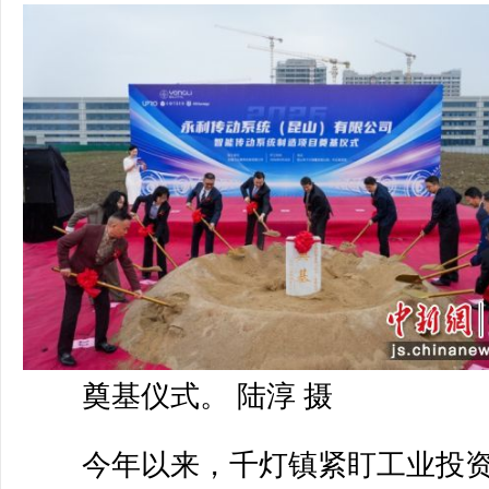
奠基仪式。 陆淳 摄
今年以来，千灯镇紧盯工业投