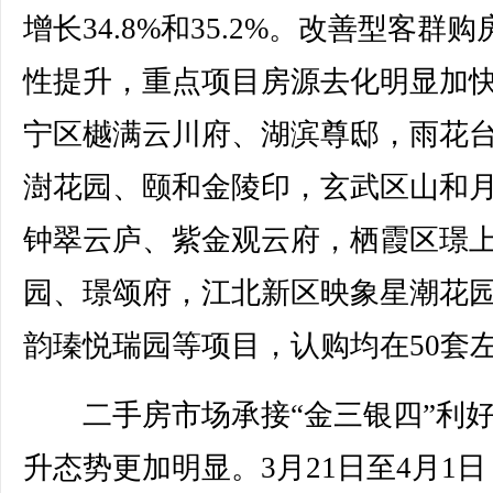
增长34.8%和35.2%。改善型客群
性提升，重点项目房源去化明显加
宁区樾满云川府、湖滨尊邸，雨花
澍花园、颐和金陵印，玄武区山和
钟翠云庐、紫金观云府，栖霞区璟
园、璟颂府，江北新区映象星潮花
韵瑧悦瑞园等项目，认购均在50套
二手房市场承接“金三银四”利好
升态势更加明显。3月21日至4月1