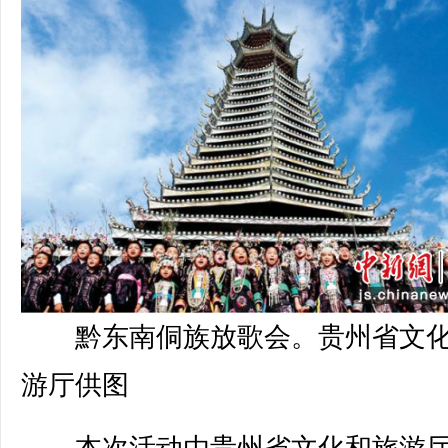
黔东南侗族放歌会。贵州省文
游厅供图