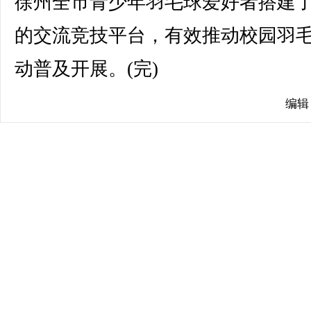
徐州全市青少年羽毛球爱好者搭建
的交流竞技平台，有效推动校园羽
动普及开展。(完)
编辑