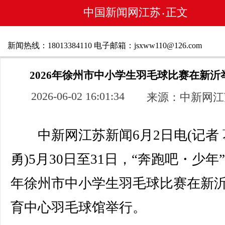
中国新闻网江苏
正文
•
新闻热线：18013384110 电子邮箱：jsxww110@126.com
2026年徐州市中小学生羽毛球比赛在新沂
2026-06-02 16:01:34
来源：中新网江
中新网江苏新闻6月2日电(记者 
勇)5月30日至31日，“奔跑吧・少年”2
年徐州市中小学生羽毛球比赛在新
育中心羽毛球馆举行。