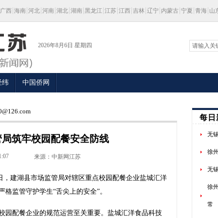
广西
海南
河北
河南
湖北
湖南
黑龙江
江苏
江西
吉林
辽宁
内蒙古
宁夏
青海
山
2026年8月6日 星期四
经纬
中国侨网
@126.com
每日
无
管局筑牢校园配餐安全防线
徐
1:07
来源：中新网江苏
无
近日，建湖县市场监管局对辖区重点校园配餐企业盐城汇洋
徐
严格监管守护学生“舌尖上的安全”。
常
园配餐企业的规范运营至关重要。盐城汇洋食品科技