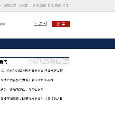
东
山西
陕西
上海
四川
天津
新疆
兵团
云南
浙江
搜 索
新闻
锡鸿山绘就学习型社区发展新画卷 赋能社区发展
州鼓楼区联合多方力量开展反诈宣传活动
锡新吴：驿站筑梦处，青年心安时
州鼓楼环城街道：以书香浸润民生 让阅读融入日