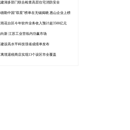
城建湖多部门联合检查高层住宅消防安全
25德勤中国“双星”榜单在无锡揭晓 惠山企业上榜
雨花台区今年软件业务收入预计超3500亿元
精向新 江苏工业苦练内功赢市场
苏建设高水平科技强省成绩单发布
苏离境退税商店实现13个设区市全覆盖