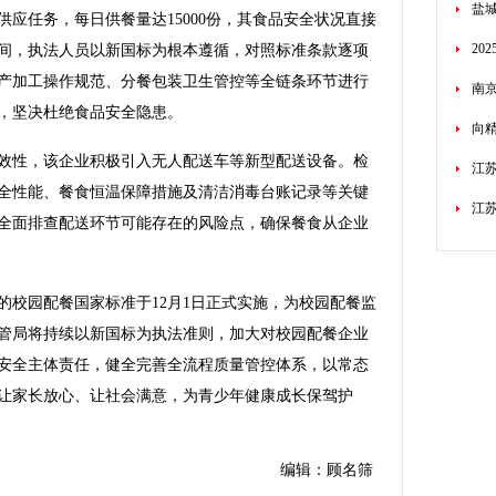
盐
应任务，每日供餐量达15000份，其食品安全状况直接
20
间，执法人员以新国标为根本遵循，对照标准条款逐项
产加工操作规范、分餐包装卫生管控等全链条环节进行
南京
，坚决杜绝食品安全隐患。
向
性，该企业积极引入无人配送车等新型配送设备。检
江
全性能、餐食恒温保障措施及清洁消毒台账记录等关键
江
全面排查配送环节可能存在的风险点，确保餐食从企业
园配餐国家标准于12月1日正式实施，为校园配餐监
管局将持续以新国标为执法准则，加大对校园配餐企业
安全主体责任，健全完善全流程质量管控体系，以常态
让家长放心、让社会满意，为青少年健康成长保驾护
编辑：顾名筛