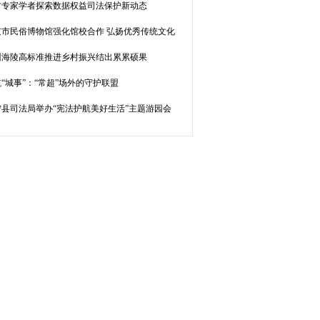
方专家学者探索数据权益司法保护新动态
京市民俗博物馆强化馆校合作 弘扬优秀传统文化
州海陵高标准推进乡村振兴结出累累硕果
“城事”：“常超”场外的守护联盟
宁县司法局举办“宪法护航美好生活”主题游园会