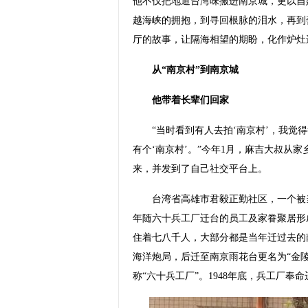
他不仅把地道台湾味搬进南京城，更以自
越海峡的拥抱，到寻回根脉的泪水，再到
厅的故事，让隔海相望的期盼，化作炉灶
从“南京村”到南京城
他带着长辈们回家
“当时看到有人去拍‘南京村’，我觉得
有个‘南京村’。”今年1月，麻吉大叔从
来，并发到了自己社交平台上。
台湾省高雄市君毅正勤社区，一个被当地人
年随六十兵工厂迁台的员工及家眷聚居形成
住着七八千人，大部分都是当年迁过去的南
海洋炮局，后迁至南京雨花台更名为“金
称“六十兵工厂”。1948年底，兵工厂