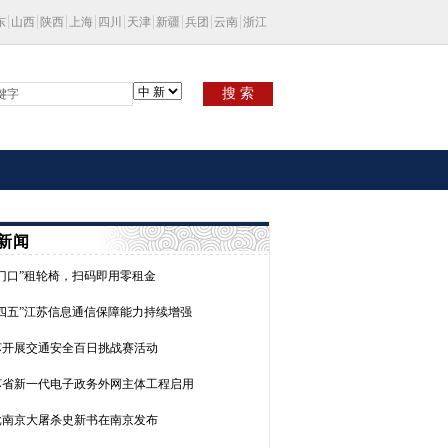
东
山西
陕西
上海
四川
天津
新疆
兵团
云南
浙江
搜 索
新闻
家门口”租轮椅，扫码即用零租金
十四五”江苏信息通信保障能力持续增强
苏开展交通安全百日挑战赛活动
苏省新一代电子政务外网主体工程启用
批南京大屠杀史新书在南京发布