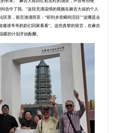
的长辈。”麻吉大叔回忆初见时的场景，声音有些哽
瞬间击中了我。”这段充满温情的视频在麻吉大叔的个人
论区里，留言汹涌而至：“听到乡音瞬间泪目”“这哪是去
望能邀请爷爷奶奶们回家看看”。这些真挚的留言，在麻吉
温暖的计划开始酝酿。