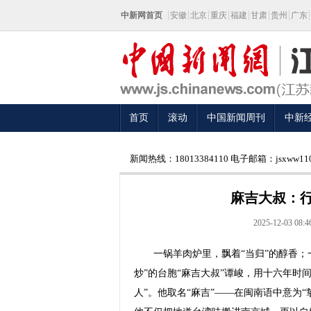
中新网首页
安徽
北京
重庆
福建
甘肃
贵州
广东
首页
滚动
中国新闻周刊
中新
新闻热线：18013384110 电子邮箱：jsxww110
麻吉大叔：行
2025-12-03 08:4
一锅羊肉炉里，飘着“当归”的醇香；一
炒”的台胞“麻吉大叔”谭峻，用十六年时
人”。他取名“麻吉”——在闽南语中意为