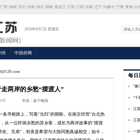
广西
海南
河北
河南
湖北
湖南
黑龙江
江苏
江西
吉林
辽宁
内蒙古
宁夏
青海
山
2026年8月7日 星期五
经纬
中国侨网
@126.com
每日
“
走两岸的乡愁“摆渡人”
“
6:42
来源：扬子晚报
江
条寻根路上，写着“当归”的期盼。在南京经营“台北热
江
间，从一位怀揣乡愁的异乡客，成长为两岸故事的“摆渡
一
“挚友、兄弟”，初衷是希望与大陆同胞真诚相交；如今，