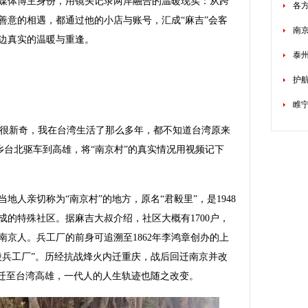
媒体博主身份，用镜头记录两岸融合的温暖现实：从跨
各
善意的相遇，都通过他的小店与账号，汇成“麻吉”会客
南
边真实的温暖与重逢。
泰
护航
睢
很新奇，我在台湾生活了那么多年，都不知道台湾原来
家乡台北驱车到高雄，将“南京村”的真实情况用视频记下
亲切称为“南京村”的地方，原名“君毅里”，是1948
的特殊社区。据麻吉大叔介绍，社区大概有1700户，
京人。兵工厂的前身可追溯至1862年李鸿章创办的上
陵兵工厂”。历经抗战烽火内迁重庆，战后回迁南京并改
奉命迁至台湾高雄，一代人的人生轨迹也随之改变。