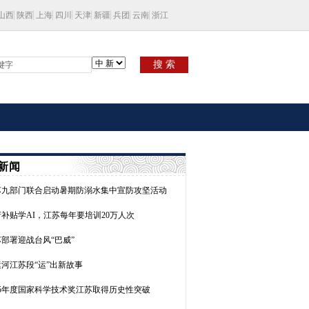
山西
陕西
上海
四川
天津
新疆
兵团
云南
浙江
搜 索
新闻
苏九部门联合启动暑期防溺水集中宣防攻坚活动
补贴学AI，江苏每年要培训20万人次
部署迎战台风“巴威”
河江苏段“运”出新故事
25年度国家科学技术奖江苏取得历史性突破