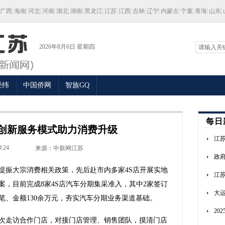
广西
海南
河北
河南
湖北
湖南
黑龙江
江苏
江西
吉林
辽宁
内蒙古
宁夏
青海
山东
2026年8月6日 星期四
经纬
中国侨网
智族GQ
每日
创新服务模式助力消费升级
江
9:24
来源：中新网江苏
政府
振大宗消费相关政策，先后赴市内多家4S店开展实地
江苏
，目前完成8家4S店汽车分期集采准入，其中2家签订
大运
笔、金额130余万元，夯实汽车分期业务渠道基础。
20
走访合作门店，对接门店管理、销售团队，摸清门店