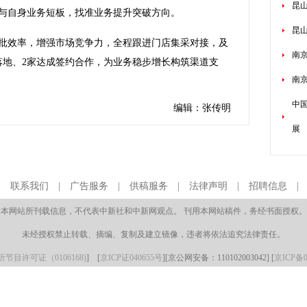
昆山
与自身业务短板，找准业务提升突破方向。
昆
效率，增强市场竞争力，全程跟进门店集采对接，及
南京
落地、2家达成签约合作，为业务稳步增长构筑渠道支
南
中
编辑：张传明
展
|
联系我们
|
广告服务
|
供稿服务
|
法律声明
|
招聘信息
本网站所刊载信息，不代表中新社和中新网观点。 刊用本网站稿件，务经书面授权。
未经授权禁止转载、摘编、复制及建立镜像，违者将依法追究法律责任。
节目许可证（0106168)
] [
京ICP证040655号
][京公网安备：110102003042] [
京ICP备0