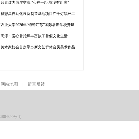
台青致力两岸交流:"心在一起,就没有距离"
山群懋昌自动化设备制造基地项目在千灯镇开工
农业大学2026年“锦绣江苏”国际暑期学校开班
京高淳：爱心暑托班丰富孩子暑假文化生活
国美术家协会首次举办新文艺群体会员美术作品
|
网站地图
|
留言反馈
5004340号-1
]