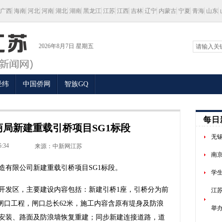
广西
海南
河北
河南
湖北
湖南
黑龙江
江苏
江西
吉林
辽宁
内蒙古
宁夏
青海
山东
2026年8月7日 星期五
经纬
中国侨网
智族GQ
每日
局新建重载引桥项目SG1标段
无锡
5:34
来源：中新网江苏
南京
有限公司新建重载引桥项目SG1标段。
学
发区，主要建设内容包括：新建引桥1座，引桥分为前
江
建闸口工程，闸口总长62米，施工内容含原有堤身及防浪
举
安装、路面及防浪墙恢复重建；同步新建连接道路，道