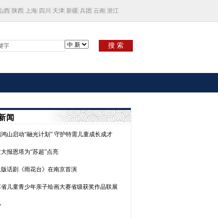
山西
陕西
上海
四川
天津
新疆
兵团
云南
浙江
搜 索
新闻
鸿山启动“融光计划” 守护特需儿童成长成才
大报恩塔为“苏超”点亮
生版话剧《雨花台》在南京首演
苏省儿童青少年亲子绘画大赛省级获奖作品联展
办