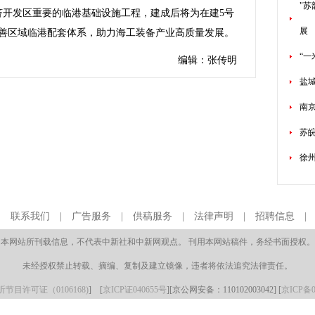
"
济开发区重要的临港基础设施工程，建成后将为在建5号
展
善区域临港配套体系，助力海工装备产业高质量发展。
“
编辑：张传明
盐
南
苏
徐州
|
联系我们
|
广告服务
|
供稿服务
|
法律声明
|
招聘信息
本网站所刊载信息，不代表中新社和中新网观点。 刊用本网站稿件，务经书面授权。
未经授权禁止转载、摘编、复制及建立镜像，违者将依法追究法律责任。
节目许可证（0106168)
] [
京ICP证040655号
][京公网安备：110102003042] [
京ICP备0