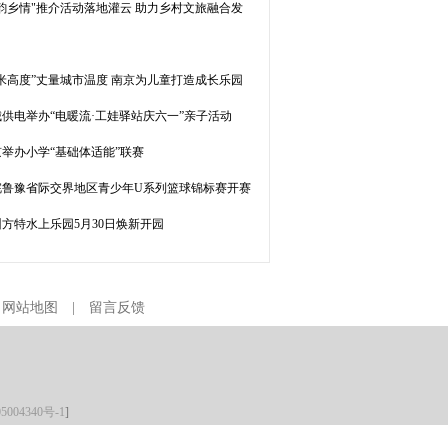
苏韵乡情"推介活动落地灌云 助力乡村文旅融合发
一米高度”丈量城市温度 南京为儿童打造成长乐园
城供电举办“电暖流·工娃驿站庆六一”亲子活动
京举办小学“基础体适能”联赛
皖鲁豫省际交界地区青少年U系列篮球锦标赛开赛
方特水上乐园5月30日焕新开园
|
网站地图
|
留言反馈
5004340号-1
]