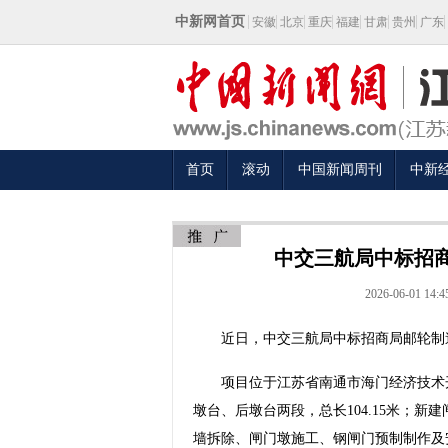
中新网首页
安徽
北京
重庆
福建
甘肃
贵州
广东
首页
滚动
中国新闻周刊
中新
中交三航局中标招商
2026-06-01 14:4
近日，中交三航局中标招商局邮轮制造
项目位于江苏省南通市海门经济技术开
墩台、后墩台两段，总长104.15米；新
墙拆除、闸门墩施工、钢闸门预制制作及