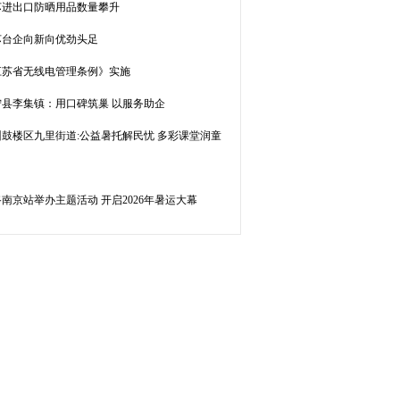
苏进出口防晒用品数量攀升
苏台企向新向优劲头足
江苏省无线电管理条例》实施
宁县李集镇：用口碑筑巢 以服务助企
州鼓楼区九里街道:公益暑托解民忧 多彩课堂润童
南京站举办主题活动 开启2026年暑运大幕