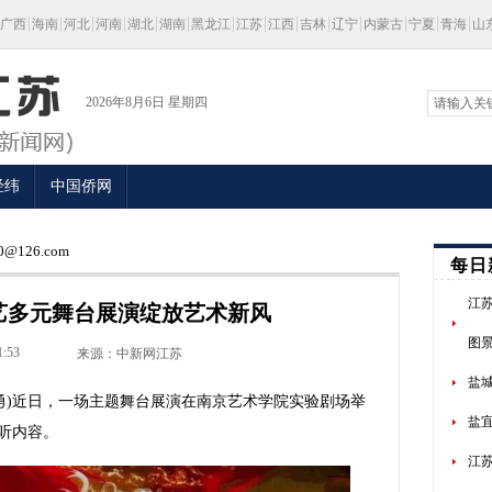
广西
海南
河北
河南
湖北
湖南
黑龙江
江苏
江西
吉林
辽宁
内蒙古
宁夏
青海
山
2026年8月6日 星期四
经纬
中国侨网
@126.com
每日
江
艺多元舞台展演绽放艺术新风
图
1:53
来源：中新网江苏
盐
勇)近日，一场主题舞台展演在南京艺术学院实验剧场举
盐
听内容。
江