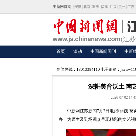
中新网首页
安徽
北京
重庆
福建
甘肃
贵州
广东
首页
滚动
中国新闻周刊
中新
新闻热线：18013384110 电子邮箱：jsxww110
深耕美育沃土 南
2026-07-02 14:4
中新网江苏新闻7月2日电(徐丽媛 葛
办，为师生及到场观众呈现精彩的文艺视