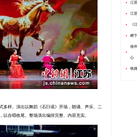
江
江
《
睢
徐
心
铁路
多样。演出以舞蹈《石臼谣》开场，朗诵、声乐、二
，以合唱收尾。整场演出编排完整、内容充实。