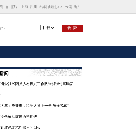
东
山西
陕西
上海
四川
天津
新疆
兵团
云南
浙江
搜 索
新闻
苏省委驻沭阳县乡村振兴工作队绘就强村富民新
景
城大丰：毕业季，税务人送上一份“安全指南”
宜高铁长江隧道盾构掘进
苏让红色文艺扎根人间烟火