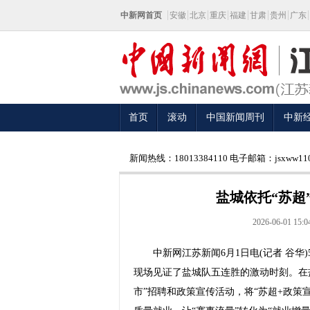
中新网首页
安徽
北京
重庆
福建
甘肃
贵州
广东
首页
滚动
中国新闻周刊
中新
新闻热线：18013384110 电子邮箱：jsxww110
盐城依托“苏超
2026-06-01 15:0
中新网江苏新闻6月1日电(记者 谷华)
现场见证了盐城队五连胜的激动时刻。在
市”招聘和政策宣传活动，将“苏超+政策