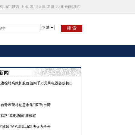
东
山西
陕西
上海
四川
天津
新疆
兵团
云南
浙江
搜 索
新闻
城边检站高效护航价值四千万元风电设备扬帆出
京台青希望将创意市集“搬”到台湾
探路“算电协同”新模式
26“苏超”第八周四场对决火力全开