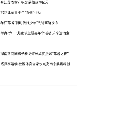
4月江苏农村产权交易额超70亿元
苏启动儿童青少年“五健”行动
26年江苏省“新时代好少年”先进事迹发布
州举办"六一"儿童节主题嘉年华活动 乐享运动童
京湖南路商圈狮子桥龙虾长桌宴点燃“苏超之夜”
趣逐风享运动 社区体育合家欢点亮南京麒麟科创