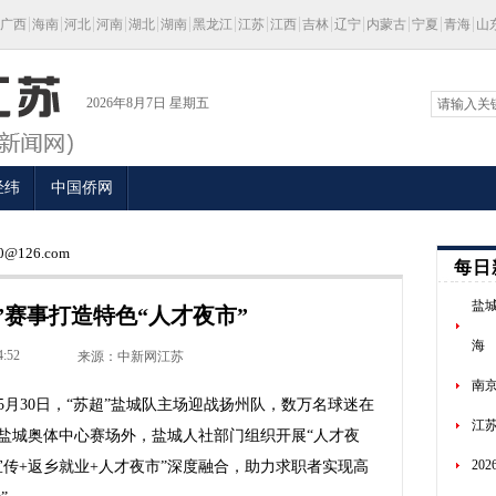
广西
海南
河北
河南
湖北
湖南
黑龙江
江苏
江西
吉林
辽宁
内蒙古
宁夏
青海
山
2026年8月7日 星期五
经纬
中国侨网
@126.com
每日
盐
”赛事打造特色“人才夜市”
海
4:52
来源：中新网江苏
南
5月30日，“苏超”盐城队主场迎战扬州队，数万名球迷在
江苏
盐城奥体中心赛场外，盐城人社部门组织开展“人才夜
20
宣传+返乡就业+人才夜市”深度融合，助力求职者实现高