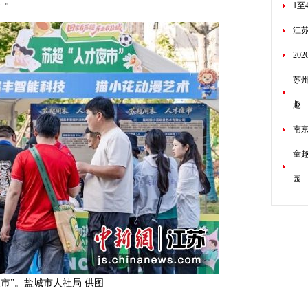
”。
1至
江
20
苏
趣
南
童
园
市”。盐城市人社局 供图