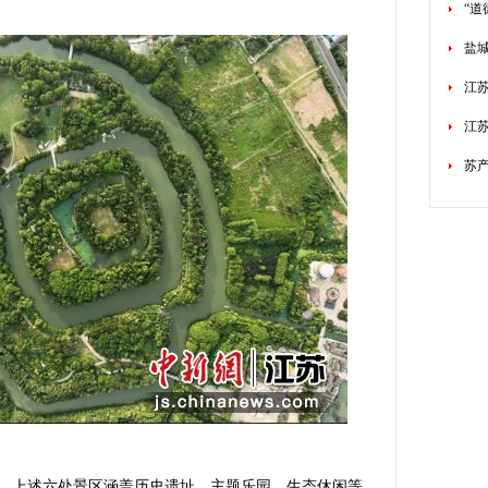
“
盐
江
江
苏产
上述六处景区涵盖历史遗址、主题乐园、生态休闲等