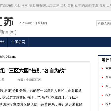
广西
海南
河北
河南
湖北
湖南
黑龙江
江苏
江西
吉林
辽宁
内蒙古
宁夏
青海
山
2026年8月6日 星期四
经纬
中国侨网
@126.com
每日
南
 "三区六园"告别"各自为战"
第
1:41
来源：中新网江苏
第
伟 唐娟)长期分散运营的常州武进各大景区，正尝试通
徐州
日，据武进文旅集团消息，当地已将淹城遗址、春秋乐
徐
博园六个主要景区纳入统一运营体系，并计划开通景区