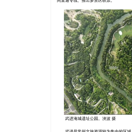
间直通专线、推出多景区联票。
武进淹城遗址公园。泱波 摄
武进是常州文旅资源较为集中的区域，