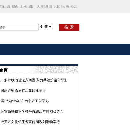
东
山西
陕西
上海
四川
天津
新疆
兵团
云南
浙江
搜 索
新闻
京：多方联动普法入商圈 聚力共治护路守平安
四届建造师论坛在江苏镇江举行
三届“大桥诗会”在南京桥工段举办
经贸高等职业学校举办2026年校园双选会
州经开区文化馆服务宣传周系列活动举行