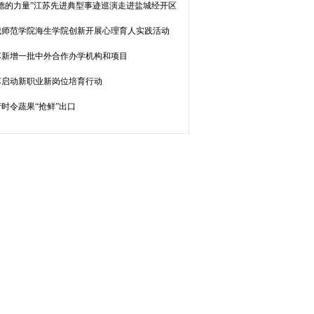
道德的力量”江苏先进典型事迹巡演走进盐城经开区
城师范学院海生学院创新开展心理育人实践活动
苏新增一批中外合作办学机构和项目
苏启动新职业新岗位培育行动
时令蔬果“抢鲜”出口