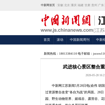
中新网首页
安徽
北京
重庆
福建
甘肃
贵州
广东
首页
滚动
中国新闻周刊
中新
新闻热线：18013384110 电子邮箱：jsxww110
武进核心景区整合重组
2026-05-28 16:2
中新网江苏新闻5月28日电(俞伟 胡国
过资源整合改变“各自为战”的局面。28
园、野生动物世界、嬉戏谷、露营谷、花