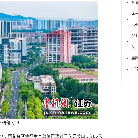
台资
徐
示
乡
头
墨
一“
宣传部 供图
，雨花台区地区生产总值已迈过千亿元关口，初步形