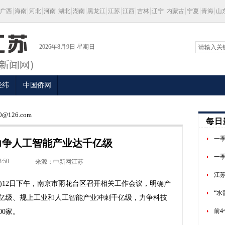
广西
海南
河北
河南
湖北
湖南
黑龙江
江苏
江西
吉林
辽宁
内蒙古
宁夏
青海
山
2026年8月9日 星期日
经纬
中国侨网
@126.com
每日
一
力争人工智能产业达千亿级
一季
3:50
来源：中新网江苏
江苏
)12日下午，南京市雨花台区召开相关工作会议，明确产
“水
亿级、规上工业和人工智能产业冲刺千亿级，力争科技
前
00家。