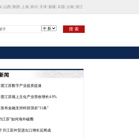
东
山西
陕西
上海
四川
天津
新疆
兵团
云南
浙江
搜 索
新闻
季度江苏数字产业提质提速
度江苏规上文化产业营收增长4.9%
发布金融支持科技强农“11条”
韵江苏”如何海外破圈
4个月江苏外贸进出口增长近两成