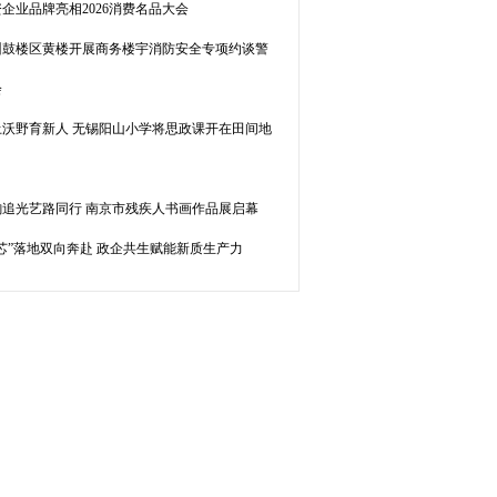
企业品牌亮相2026消费名品大会
州鼓楼区黄楼开展商务楼宇消防安全专项约谈警
会
土沃野育新人 无锡阳山小学将思政课开在田间地
韵追光艺路同行 南京市残疾人书画作品展启幕
芯”落地双向奔赴 政企共生赋能新质生产力