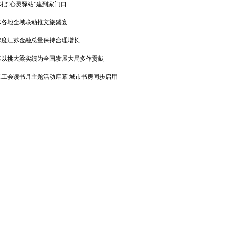
把“心灵驿站”建到家门口
苏各地全域联动推文旅盛宴
季度江苏金融总量保持合理增长
苏以挑大梁实绩为全国发展大局多作贡献
京工会读书月主题活动启幕 城市书房同步启用