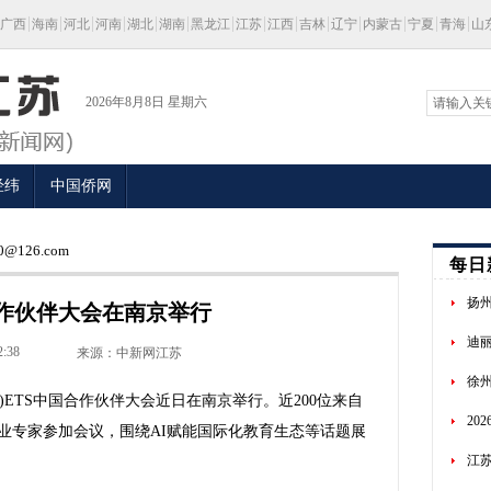
广西
海南
河北
河南
湖北
湖南
黑龙江
江苏
江西
吉林
辽宁
内蒙古
宁夏
青海
山
2026年8月8日 星期六
经纬
中国侨网
@126.com
每日
扬
合作伙伴大会在南京举行
迪
2:38
来源：中新网江苏
徐
ETS中国合作伙伴大会近日在南京举行。近200位来自
20
业专家参加会议，围绕AI赋能国际化教育生态等话题展
江