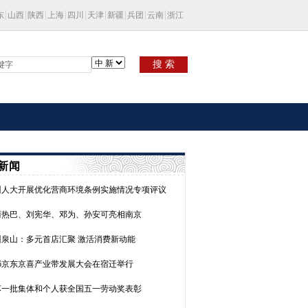
东
山西
陕西
上海
四川
天津
新疆
兵团
云南
浙江
搜 索
新闻
州人大开展优化营商环境条例实施情况专项评议
丽热巴、刘宪华、邓为、孙安可亮相南京
州泉山：多元首店汇聚 激活消费新动能
26京东京喜产业带发展大会在宿迁举行
苏一批集体和个人获全国五一劳动奖表彰