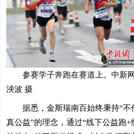
参赛学子奔跑在赛道上。中新
泱波 摄
据悉，金斯瑞南百始终秉持“不
真公益”的理念，通过“线下公益跑+