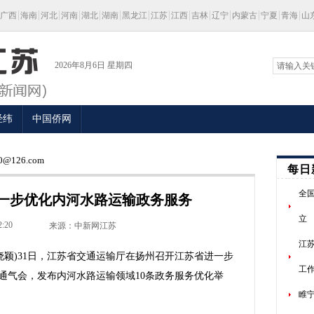
广西
海南
河北
河南
湖北
湖南
黑龙江
江苏
江西
吉林
辽宁
内蒙古
宁夏
青海
山
2026年8月6日 星期四
经纬
中国侨网
@126.com
每日
全
一步优化内河水路运输政务服务
立
2:20
来源：中新网江苏
江
晓颖)31日，江苏省交通运输厅在扬州召开江苏省进一步
工
通气会，发布内河水路运输领域10条政务服务优化举
睢