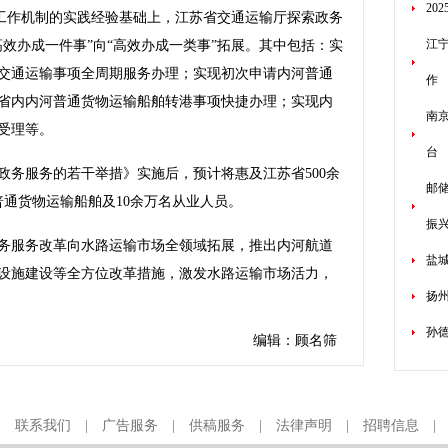
20
”工作机制的实践经验基础上，江苏省交通运输厅探索政务
江
效办成一件事”向“高效办成一类事”拓展。其中包括：实
交通运输事项全周期服务办理；实现初次申请内河普通
作
省内内河普通货物运输船舶转港事项快捷办理；实现内
南
受理等。
台
服务的若干举措》实施后，预计将惠及江苏省500余
邮
普通货物运输船舶及10余万名从业人员。
振
服务改革向水路运输市场全领域拓展，推出内河航道
盐
设施建设等全方位改革措施，激发水路运输市场活力，
扬
孙
编辑：顾名筛
|
联系我们
|
广告服务
|
供稿服务
|
法律声明
|
招聘信息