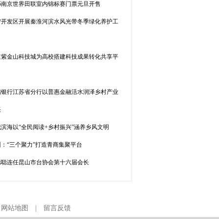
25南京世界田联室内锦标赛门票元旦开售
宁开发区开展秦淮河滨水风光带冬季绿化养护工
京紫金山科技城为高校搭建科技成果转化共享平
储银行江苏省分行以普惠金融活水润泽乡村产业
兴
城滨海以“全民阅读+乡村振兴”涵养乡风文明
州：“三个聚力”打造青商集聚平台
德聪连任昆山市台协会第十六届会长
|
网站地图
|
留言反馈