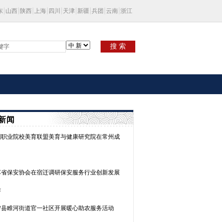
东
山西
陕西
上海
四川
天津
新疆
兵团
云南
浙江
搜 索
新闻
国职业院校美育联盟美育与健康研究院在常州成
苏省保安协会在宿迁调研保安服务行业创新发展
作
宁县睢河街道官一社区开展暖心助农服务活动