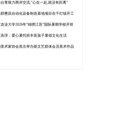
台青致力两岸交流:"心在一起,就没有距离"
山群懋昌自动化设备制造基地项目在千灯镇开工
农业大学2026年“锦绣江苏”国际暑期学校开班
京高淳：爱心暑托班丰富孩子暑假文化生活
国美术家协会首次举办新文艺群体会员美术作品