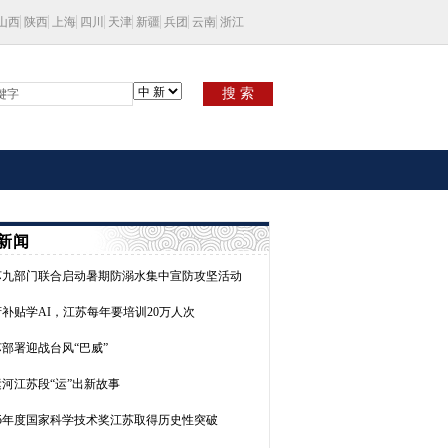
山西
陕西
上海
四川
天津
新疆
兵团
云南
浙江
搜 索
新闻
苏九部门联合启动暑期防溺水集中宣防攻坚活动
补贴学AI，江苏每年要培训20万人次
部署迎战台风“巴威”
河江苏段“运”出新故事
25年度国家科学技术奖江苏取得历史性突破