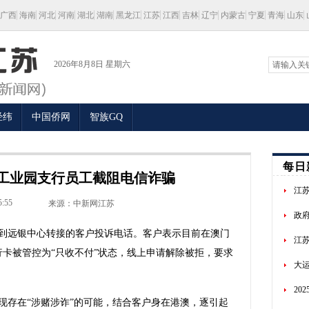
广西
海南
河北
河南
湖北
湖南
黑龙江
江苏
江西
吉林
辽宁
内蒙古
宁夏
青海
山东
2026年8月8日 星期六
经纬
中国侨网
智族GQ
每日
工业园支行员工截阻电信诈骗
江
5:55
来源：中新网江苏
政府
远银中心转接的客户投诉电话。客户表示目前在澳门
江苏
行卡被管控为“只收不付”状态，线上申请解除被拒，要求
大运
20
存在“涉赌涉诈”的可能，结合客户身在港澳，逐引起