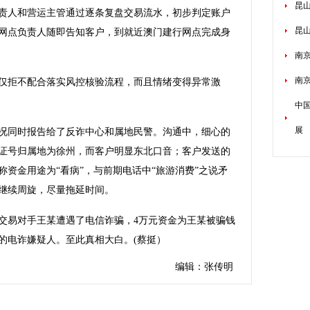
昆山
责人和营运主管通过逐条复盘交易流水，初步判定账户
昆
网点负责人随即告知客户，到就近澳门建行网点完成身
南京
南
拒不配合落实风控核验流程，而且情绪变得异常激
中
展
同时报告给了反诈中心和属地民警。沟通中，细心的
证号归属地为徐州，而客户明显东北口音；客户发送的
资金用途为“看病”，与前期电话中“旅游消费”之说矛
继续周旋，尽量拖延时间。
易对手王某遭遇了电信诈骗，4万元资金为王某被骗钱
的电诈嫌疑人。至此真相大白。(蔡挺）
编辑：张传明